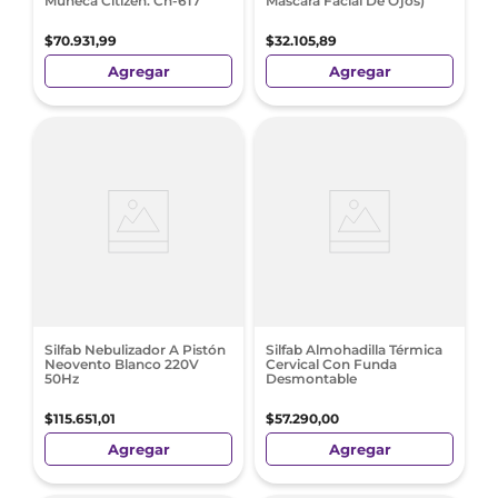
Muñeca Citizen. Ch-617
Mascara Facial De Ojos)
$
70
.
931
,
99
$
32
.
105
,
89
Agregar
Agregar
Silfab Nebulizador A Pistón
Silfab Almohadilla Térmica
Neovento Blanco 220V
Cervical Con Funda
50Hz
Desmontable
$
115
.
651
,
01
$
57
.
290
,
00
Agregar
Agregar