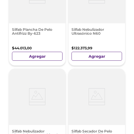
Silfab Plancha De Pelo
Silfab Nebulizador
Antifrizz By-623
Ultrasónico N60
$
44
.
013
,
00
$
122
.
373
,
99
Agregar
Agregar
Silfab Nebulizador
Silfab Secador De Pelo