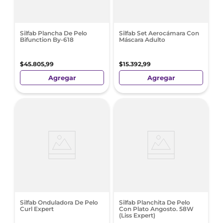
Silfab Plancha De Pelo
Silfab Set Aerocámara Con
Bifunction By-618
Máscara Adulto
$
45
.
805
,
99
$
15
.
392
,
99
Agregar
Agregar
Silfab Onduladora De Pelo
Silfab Planchita De Pelo
Curl Expert
Con Plato Angosto. 58W
(Liss Expert)