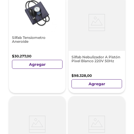
Silfab Tensiometro
Aneroide
$
30
.
277
,
00
Silfab Nebulizador A Pistón
Pixel Blanco 220V 50Hz
Agregar
$
98
.
328
,
00
Agregar