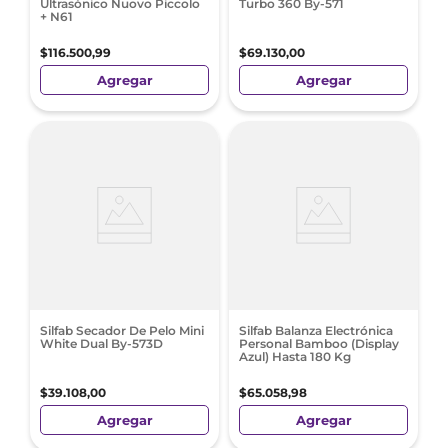
Ultrasónico Nuovo Piccolo
Turbo 360 By-571
+ N61
$
116
.
500
,
99
$
69
.
130
,
00
Agregar
Agregar
Silfab Secador De Pelo Mini
Silfab Balanza Electrónica
White Dual By-573D
Personal Bamboo (Display
Azul) Hasta 180 Kg
$
39
.
108
,
00
$
65
.
058
,
98
Agregar
Agregar