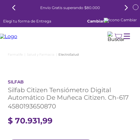
Envío Gratis superando $80.000
Elegí tu forma de Entrega
Cambiar
Salud y Farmacia
ElectroSalud
SILFAB
Silfab Citizen Tensiómetro Digital
Automático De Muñeca Citizen. Ch-617
4580193650870
$
70
.
931
,
99