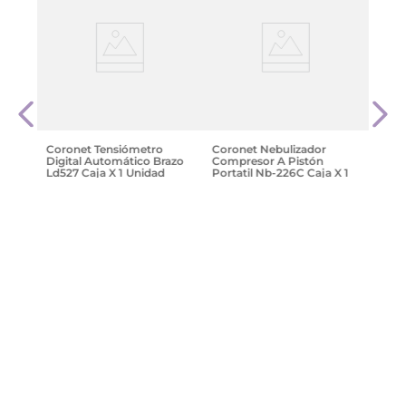
nica
Coro
asta
152U 
Unid
$
125
.
Coronet Tensiómetro
Coronet Nebulizador
Digital Automático Brazo
Compresor A Pistón
Ld527 Caja X 1 Unidad
Portatil Nb-226C Caja X 1
Unidad
$
67
.
155
,
07
$
130
.
963
,
88
Agregar
Agregar
¡Suscribite y recibe un cupón de
descuento en tu primera compra!