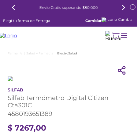
Envío Gratis superando $80.000
Elegí tu forma de Entrega
Cambiar
Salud y Farmacia
ElectroSalud
SILFAB
Silfab Termómetro Digital Citizen
Cta301C
4580193651389
$
7267
,
00