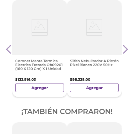
dor
Mave
al +
A Pi
lla)
$
93
.
Coronet Manta Termica
Silfab Nebulizador A Pistón
Electrica Frazada Ob09201
Pixel Blanco 220V 50Hz
(160 X 120 Cm) X 1 Unidad
$
132
.
916
,
03
$
98
.
328
,
00
Agregar
Agregar
¡TAMBIÉN COMPRARON!