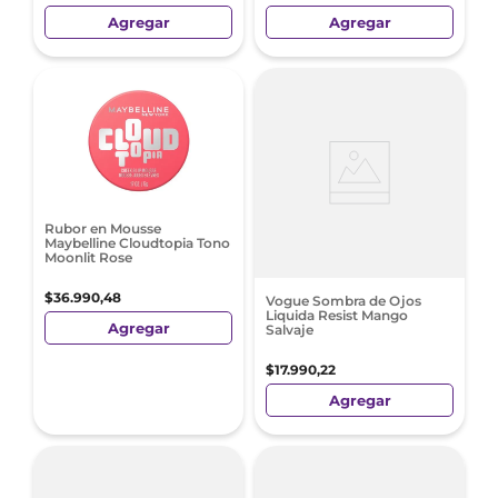
Agregar
Agregar
Rubor en Mousse
Maybelline Cloudtopia Tono
Moonlit Rose
$
36
.
990
,
48
Vogue Sombra de Ojos
Liquida Resist Mango
Agregar
Salvaje
$
17
.
990
,
22
Agregar