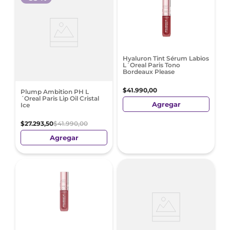
Hyaluron Tint Sérum Labios
L´Oreal Paris Tono
Bordeaux Please
$
41
.
990
,
00
Plump Ambition PH L
´Oreal Paris Lip Oil Cristal
Agregar
Ice
$
27
.
293
,
50
$
41
.
990
,
00
Agregar