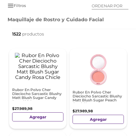
Filtros
ORDENAR POR
Maquillaje de Rostro y Cuidado Facial
1522
Rubor En Polvo Cher
Rubor En Polvo Cher
Dieciocho Sarcastic Blushy
Dieciocho Sarcastic Blushy
Matt Blush Sugar Candy
Matt Blush Sugar Peach
Rosa Chicle
Coral Claro
$
27
.
989
,
98
$
27
.
989
,
98
Agregar
Agregar