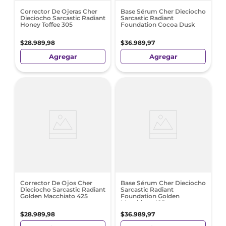
Corrector De Ojeras Cher
Base Sérum Cher Dieciocho
Dieciocho Sarcastic Radiant
Sarcastic Radiant
Honey Toffee 305
Foundation Cocoa Dusk
515
$
28
.
989
,
98
$
36
.
989
,
97
Agregar
Agregar
Corrector De Ojos Cher
Base Sérum Cher Dieciocho
Dieciocho Sarcastic Radiant
Sarcastic Radiant
Golden Macchiato 425
Foundation Golden
Macchiato 425
$
28
.
989
,
98
$
36
.
989
,
97