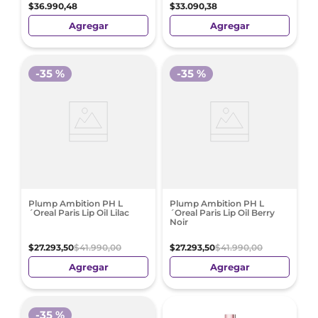
$
36
.
990
,
48
$
33
.
090
,
38
Agregar
Agregar
-
35 %
-
35 %
Plump Ambition PH L
Plump Ambition PH L
´Oreal Paris Lip Oil Lilac
´Oreal Paris Lip Oil Berry
Noir
$
27
.
293
,
50
$
41
.
990
,
00
$
27
.
293
,
50
$
41
.
990
,
00
Agregar
Agregar
-
35 %