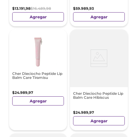
$
13
.
191
,
98
$
16
.
489
,
98
$
59
.
989
,
93
Agregar
Agregar
Cher Dieciocho Peptide Lip
Balm Care Tiramisu
$
24
.
989
,
97
Cher Dieciocho Peptide Lip
Balm Care Hibiscus
Agregar
$
24
.
989
,
97
Agregar