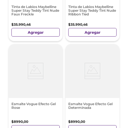
Tinta de Labios Maybelline
Tinta de Labios Maybelline
Super Stay Teddy Tint Nude
Super Stay Teddy Tint Nude
Faux Freckle
Ribbon Tied
$
35
.
990
,
46
$
35
.
990
,
46
Agregar
Agregar
Esmalte Vogue Efecto Gel
Esmalte Vogue Efecto Gel
Rose
Determinada
$
8990
,
00
$
8990
,
00