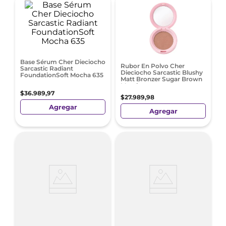
Base Sérum Cher Dieciocho
Rubor En Polvo Cher
Sarcastic Radiant
Dieciocho Sarcastic Blushy
FoundationSoft Mocha 635
Matt Bronzer Sugar Brown
Marrón
$
36
.
989
,
97
$
27
.
989
,
98
Agregar
Agregar