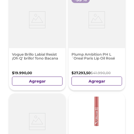
Vogue Brillo Labial Resist
Plump Ambition PH L
¡Oh Q' brillo! Tono Bacana
´Oreal Paris Lip Oil Rosé
$
19
.
990
,
00
$
27
.
293
,
50
$
41
.
990
,
00
Agregar
Agregar