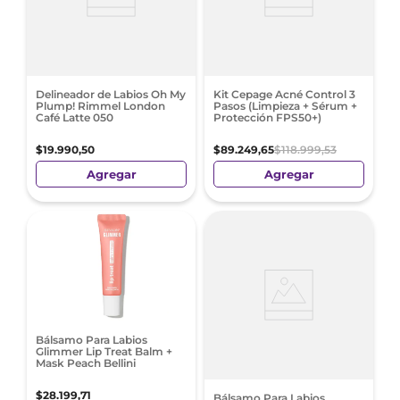
Delineador de Labios Oh My
Kit Cepage Acné Control 3
Plump! Rimmel London
Pasos (Limpieza + Sérum +
Café Latte 050
Protección FPS50+)
$
19
.
990
,
50
$
89
.
249
,
65
$
118
.
999
,
53
Agregar
Agregar
Bálsamo Para Labios
Glimmer Lip Treat Balm +
Mask Peach Bellini
$
28
.
199
,
71
Bálsamo Para Labios