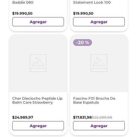
Baddie 080
Statement Look 100
$
19
.
990
,
50
$
19
.
990
,
50
Agregar
Agregar
-
20 %
Cher Dieciocho Peptide Lip
Fascino F01 Brocha De
Balm Care Strawberry
Base Espatula
$
24
.
989
,
97
$
17
.
831
,
98
$
22
.
289
,
98
Agregar
Agregar