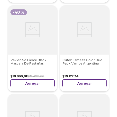
-
40 %
Revlon So Fierce Black
Cutex Esmalte Color Duo
Mascara De Pestañas
Pack Vamos Argentina
$
18
.
899
,
81
$
31
.
499
,
68
$
10
.
122
,
34
Agregar
Agregar