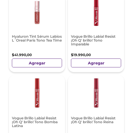
Hyaluron Tint Sérum Labios
Vogue Brillo Labial Resist
L´Oreal Paris Tono Tea Time
¡Oh Q' brillo! Tono
Imparable
$
41
.
990
,
00
$
19
.
990
,
00
Agregar
Agregar
Vogue Brillo Labial Resist
Vogue Brillo Labial Resist
¡Oh Q' brillo! Tono Bomba
¡Oh Q' brillo! Tono Reina
Latina