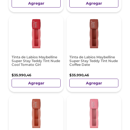
Agregar
Agregar
Tinta de Labios Maybelline
Tinta de Labios Maybelline
Super Stay Teddy Tint Nude
Super Stay Teddy Tint Nude
Cool Tomato Girl
Coffee Date
$
35
.
990
,
46
$
35
.
990
,
46
Agregar
Agregar