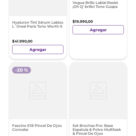
Vogue Brillo Labial Resist
¡Oh Q' brillo! Tono Guapa
$
19
.
990
,
00
Hyaluron Tint Sérum Labios
L´Oreal Paris Tono Worth It
Agregar
$
41
.
990
,
00
Agregar
-
20 %
Fascino E18 Pincel De Ojos
Set Brochas Pro: Base
Concelar
Espatula & Polvo Multitask
& Pincel De Ojos