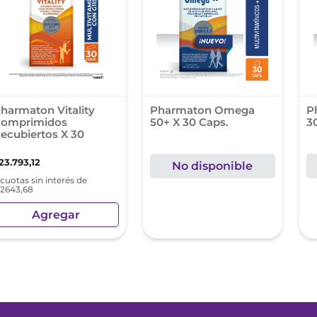
nol
e posay
harmaton Vitality
Pharmaton Omega
P
omprimidos
50+ X 30 Caps.
3
ecubiertos X 30
23
.
793
,
12
No disponible
 cuotas sin interés de
 2643,68
Agregar