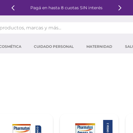
Pagá en hasta 8 cuotas SIN interés
oductos, marcas y más...
OS MÁS BUSCADOS
COSMÉTICA
CUIDADO PERSONAL
MATERNIDAD
SAL
ector solar
um
tina
mpoo
eina
 micelar
ector
ara pestañas