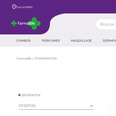
Envío GRATIS a todo el país desde $80.000
Sucursales
Buscar pr
TÉRMIN
COMBOS
PERFUMES
MAQUILLAJE
DERMO
prot
ser
PHARMATON
crea
sha
prot
agua
4
corr
OFERTAS
másc