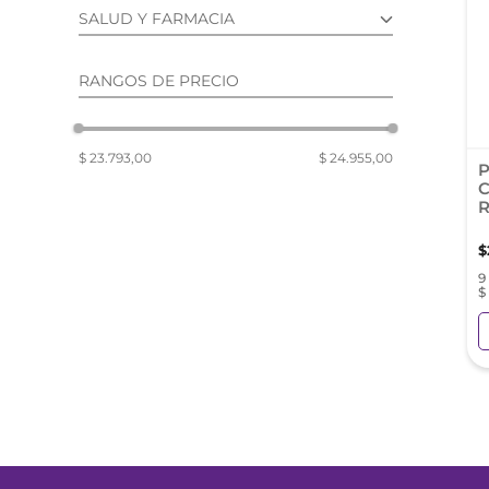
reti
SALUD Y FARMACIA
roch
SUPLEMENTOS Y
RANGOS DE PRECIO
MULTIVITAMÍNICOS (4)
$ 23.793,00
$ 24.955,00
P
C
R
$
9
$