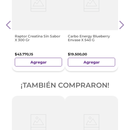
Ripp
$
15
.
Raptor Creatina Sin Sabor
Carbo Energy Blueberry
X 300 Gr
Envase X 540 G
$
43
.
770
,
15
$
19
.
500
,
00
Agregar
Agregar
¡TAMBIÉN COMPRARON!