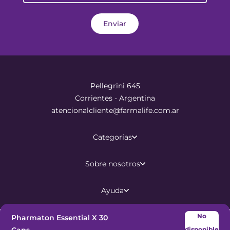
Enviar
Pellegrini 645
Corrientes - Argentina
atencionalcliente@farmalife.com.ar
Categorías
Sobre nosotros
Ayuda
No
Pharmaton Essential X 30
©
2026
Todos los derechos
disponible
reservados