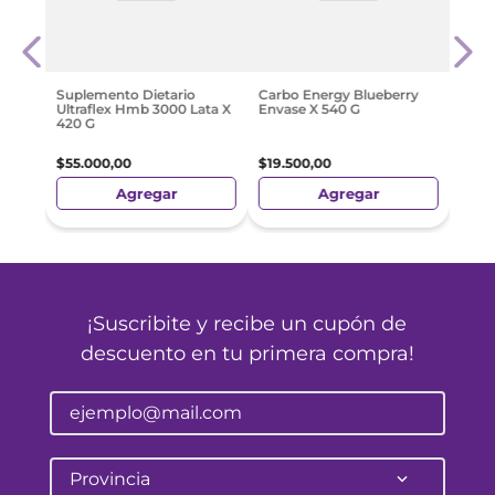
lit
Crea
Nara
$
40
.
Suplemento Dietario
Carbo Energy Blueberry
Ultraflex Hmb 3000 Lata X
Envase X 540 G
420 G
$
55
.
000
,
00
$
19
.
500
,
00
Agregar
Agregar
¡Suscribite y recibe un cupón de
descuento en tu primera compra!
Provincia