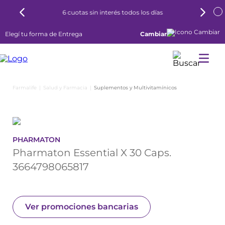
6 cuotas sin interés todos los días
Elegí tu forma de Entrega
Cambiar
Salud y Farmacia
Suplementos y Multivitamínicos
PHARMATON
Pharmaton Essential X 30 Caps.
3664798065817
Ver promociones bancarias