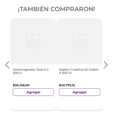
¡TAMBIÉN COMPRARON!
Crema
Supl
Ultra
$
43
.
Holomagnesio Total 5 X
Raptor Creatina Sin Sabor
300 G
X 300 Gr
$
26
.
418
,
00
$
43
.
770
,
15
Agregar
Agregar