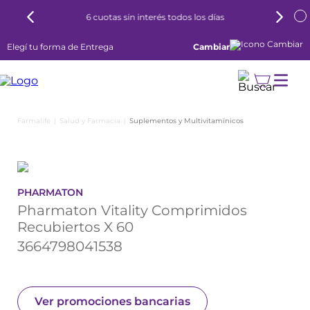
6 cuotas sin interés todos los días
Elegí tu forma de Entrega
Cambiar
Salud y Farmacia
Suplementos y Multivitamínicos
PHARMATON
Pharmaton Vitality Comprimidos
Recubiertos X 60
3664798041538
Ver promociones bancarias