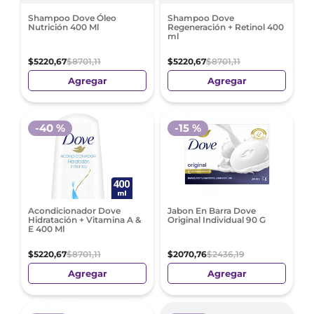
Shampoo Dove Óleo
Shampoo Dove
Nutrición 400 Ml
Regeneración + Retinol 400
ml
$
5220
,
67
$
8701
,
11
$
5220
,
67
$
8701
,
11
Agregar
Agregar
-
40 %
-
15 %
Acondicionador Dove
Jabon En Barra Dove
Hidratación + Vitamina A &
Original Individual 90 G
E 400 Ml
$
5220
,
67
$
8701
,
11
$
2070
,
76
$
2436
,
19
Agregar
Agregar