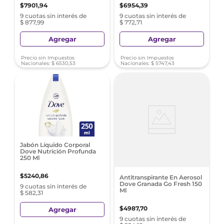
$
7901
,
94
$
6954
,
39
9 cuotas sin interés de
9 cuotas sin interés de
$ 877,99
$ 772,71
Agregar
Agregar
Precio sin Impuestos
Precio sin Impuestos
Nacionales:
$
6530
,
53
Nacionales:
$
5747
,
43
Jabón Líquido Corporal
Dove Nutrición Profunda
250 Ml
$
5240
,
86
Antitranspirante En Aerosol
Dove Granada Go Fresh 150
9 cuotas sin interés de
Ml
$ 582,31
$
4987
,
70
Agregar
9 cuotas sin interés de