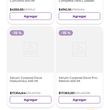
Cúrcuma 400 Ml
Completa Ultra Cuidado
300 G
$
4350
,
55
$
8701
,
11
$
4741
,
16
$
7901
,
94
Agregar
Agregar
-
15 %
-
15 %
Sérum Corporal Dove
Sérum Corporal Dove Pro-
Hialurónico 400 Ml
Retinol 400 Ml
$
17
.
354
,
64
$
20
.
417
,
22
$
17
.
363
,
00
$
20
.
427
,
06
Agregar
Agregar