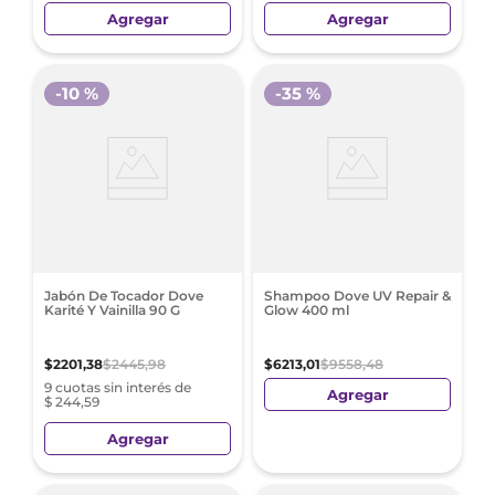
Agregar
Agregar
-
10 %
-
35 %
Jabón De Tocador Dove
Shampoo Dove UV Repair &
Karité Y Vainilla 90 G
Glow 400 ml
$
2201
,
38
$
2445
,
98
$
6213
,
01
$
9558
,
48
9 cuotas sin interés de
Agregar
$ 244,59
Agregar