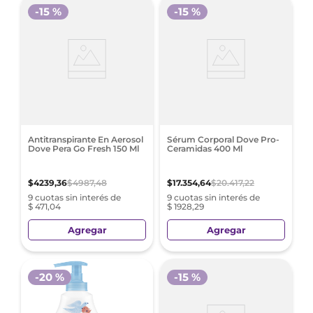
-
15 %
-
15 %
Antitranspirante En Aerosol
Sérum Corporal Dove Pro-
Dove Pera Go Fresh 150 Ml
Ceramidas 400 Ml
$
4239
,
36
$
4987
,
48
$
17
.
354
,
64
$
20
.
417
,
22
9 cuotas sin interés de
9 cuotas sin interés de
$ 471,04
$ 1928,29
Agregar
Agregar
-
20 %
-
15 %