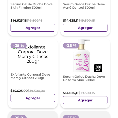
Serum Gel de Ducha Dove
Serum Gel de Ducha Dove
Skin Firming 300ml
Acné Control 300ml
$
14
.
625
,
11
$
19
.
500
,
15
$
14
.
625
,
11
$
19
.
500
,
15
Agregar
Agregar
-
25 %
-
25 %
Exfoliante Corporal Dove
Serum Gel de Ducha Dove
Mora y Citricos 280gr
Uniform Skin 300ml
$
14
.
625
,
00
$
19
.
500
,
00
$
14
.
625
,
11
$
19
.
500
,
15
Agregar
Agregar
-
25 %
-
25 %