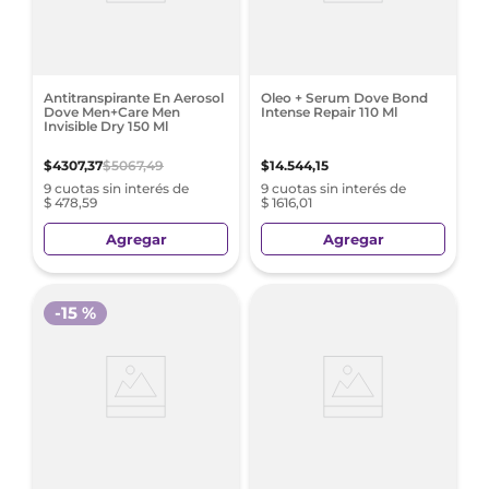
Antitranspirante En Aerosol
Oleo + Serum Dove Bond
Dove Men+Care Men
Intense Repair 110 Ml
Invisible Dry 150 Ml
$
4307
,
37
$
5067
,
49
$
14
.
544
,
15
9 cuotas sin interés de
9 cuotas sin interés de
$ 478,59
$ 1616,01
Agregar
Agregar
-
15 %