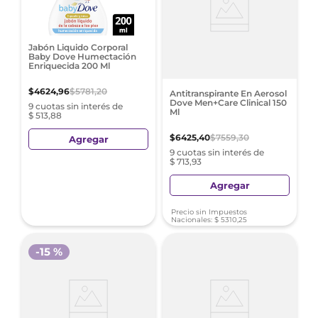
Jabón Liquido Corporal
Baby Dove Humectación
Enriquecida 200 Ml
$
4624
,
96
$
5781
,
20
Antitranspirante En Aerosol
Dove Men+Care Clinical 150
9 cuotas sin interés de
Ml
$ 513,88
$
6425
,
40
$
7559
,
30
Agregar
9 cuotas sin interés de
$ 713,93
Agregar
Precio sin Impuestos
Nacionales:
$
5310
,
25
-
15 %