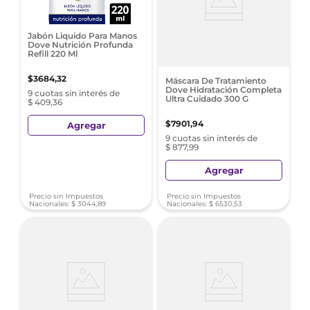
Jabón Liquido Para Manos
Dove Nutrición Profunda
Refill 220 Ml
$
3684
,
32
Máscara De Tratamiento
Dove Hidratación Completa
9 cuotas sin interés de
Ultra Cuidado 300 G
$ 409,36
$
7901
,
94
Agregar
9 cuotas sin interés de
$ 877,99
Agregar
Precio sin Impuestos
Precio sin Impuestos
Nacionales:
$
3044
,
89
Nacionales:
$
6530
,
53