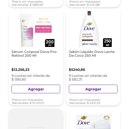
Precio sin Impuestos
Precio sin Impuestos
Nacionales:
$
2893
,
63
Nacionales:
$
4121
,
88
Sérum Corporal Dove Pro-
Jabón Líquido Dove Leche
Retinol 200 Ml
De Coco 250 Ml
$
12
.
256
,
23
$
5240
,
86
9 cuotas sin interés de
9 cuotas sin interés de
$ 1361,80
$ 582,31
Agregar
Agregar
Precio sin Impuestos
Precio sin Impuestos
Nacionales:
$
10
.
129
,
12
Nacionales:
$
4331
,
29