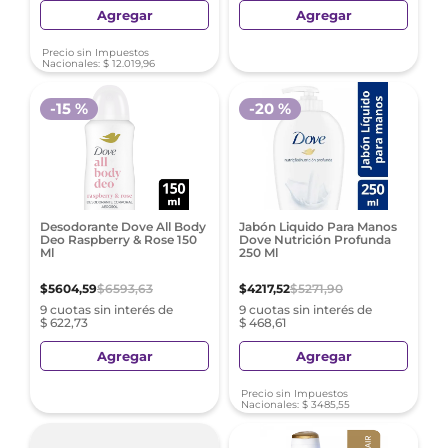
Agregar
Agregar
Precio sin Impuestos
Nacionales:
$
12
.
019
,
96
-
15 %
-
20 %
Desodorante Dove All Body
Jabón Liquido Para Manos
Deo Raspberry & Rose 150
Dove Nutrición Profunda
Ml
250 Ml
$
5604
,
59
$
6593
,
63
$
4217
,
52
$
5271
,
90
9 cuotas sin interés de
9 cuotas sin interés de
$ 622,73
$ 468,61
Agregar
Agregar
Precio sin Impuestos
Nacionales:
$
3485
,
55