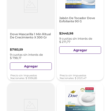
Jabón De Tocador Dove
Exfoliante 90 G
$
2445
,
98
Dove Mascarilla 1 Min Ritual
De Crecimiento X 300 Gr
9 cuotas sin interés de
$ 271,77
$
7183
,
59
Agregar
9 cuotas sin interés de
$ 798,17
Agregar
Precio sin Impuestos
Precio sin Impuestos
Nacionales:
$
5936
,
85
Nacionales:
$
2021
,
47