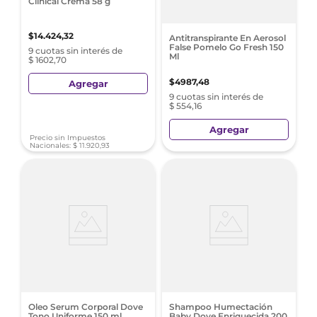
Clinical Crema 58 g
$
14
.
424
,
32
Antitranspirante En Aerosol
False Pomelo Go Fresh 150
9 cuotas sin interés de
Ml
$ 1602,70
$
4987
,
48
Agregar
9 cuotas sin interés de
$ 554,16
Agregar
Precio sin Impuestos
Nacionales:
$
11
.
920
,
93
Oleo Serum Corporal Dove
Shampoo Humectación
Tono Uniforme 150 ml
Baby Dove Enriquecida 200