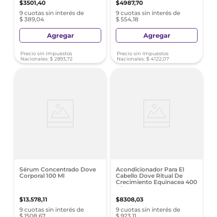
$
3501
,
40
$
4987
,
70
9 cuotas sin interés de
9 cuotas sin interés de
$ 389,04
$ 554,18
Agregar
Agregar
Precio sin Impuestos
Precio sin Impuestos
Nacionales:
$
2893
,
72
Nacionales:
$
4122
,
07
Sérum Concentrado Dove
Acondicionador Para El
Corporal 100 Ml
Cabello Dove Ritual De
Crecimiento Equinacea 400
Ml
$
13
.
578
,
11
$
8308
,
03
9 cuotas sin interés de
9 cuotas sin interés de
$ 1508,67
$ 923,11