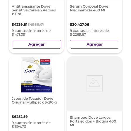
Antitranspirante Dove
Sérum Corporal Dove
Sensitive Care en Aerosol
Niacinamida 400 Ml
150ml
$
4239
,
81
$
4988
,
01
$
20
.
427
,
06
9 cuotas sin interés de
9 cuotas sin interés de
$ 471,09
$ 2269,67
Agregar
Agregar
Jabon de Tocador Dove
Original Multipack 3x90 g
$
6252
,
59
Shampoo Dove Largos
Fortalecidos + Biotina 400
9 cuotas sin interés de
Ml
$ 694,73