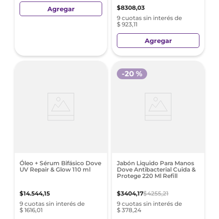
$
8308
,
03
Agregar
9 cuotas sin interés de
$ 923,11
Agregar
-
20 %
Óleo + Sérum Bifásico Dove
Jabón Liquido Para Manos
UV Repair & Glow 110 ml
Dove Antibacterial Cuida &
Protege 220 Ml Refill
$
14
.
544
,
15
$
3404
,
17
$
4255
,
21
9 cuotas sin interés de
9 cuotas sin interés de
$ 1616,01
$ 378,24