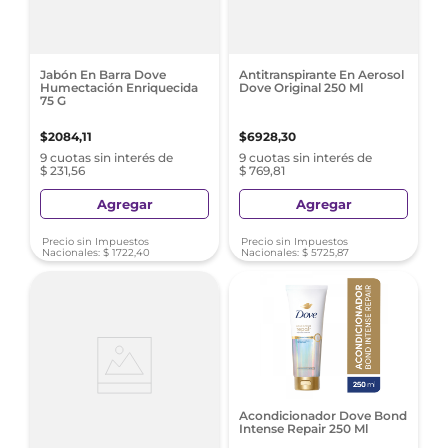
Jabón En Barra Dove
Antitranspirante En Aerosol
Humectación Enriquecida
Dove Original 250 Ml
75 G
$
2084
,
11
$
6928
,
30
9 cuotas sin interés de
9 cuotas sin interés de
$ 231,56
$ 769,81
Agregar
Agregar
Precio sin Impuestos
Precio sin Impuestos
Nacionales:
$
1722
,
40
Nacionales:
$
5725
,
87
Acondicionador Dove Bond
Intense Repair 250 Ml