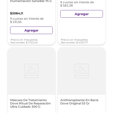
Humectación Sensible 75 G
9 cuotas sin interés de
$ 582,38
$
2084
,
11
Agregar
9 cuotas sin interés de
$ 231,56
Agregar
Precio sin Impuestos
Precio sin Impuestos
Nacionales:
$
1722
,
40
Nacionales:
$
4331
,
77
Máscara De Tratamiento
Antitranspirante En Barra
Dove Ritual De Reparación
Dove Original 53 Gr
Ultra Cuidado 300 G