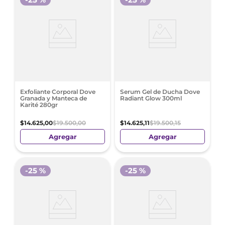
Exfoliante Corporal Dove
Serum Gel de Ducha Dove
Granada y Manteca de
Radiant Glow 300ml
Karité 280gr
$
14
.
625
,
00
$
19
.
500
,
00
$
14
.
625
,
11
$
19
.
500
,
15
Agregar
Agregar
-
25 %
-
25 %