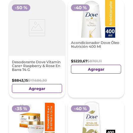
-
50 %
-
40 %
Acondicionador Dove Óleo
Nutrición 400 Ml
$
5220
,
67
$
8701
,
11
Desodorante Dove Vitamin
Care+ Raspberry & Rose En
Agregar
Barra 74 G
$
8843
,
15
$
17
.
686
,
30
Agregar
-
35 %
-
40 %