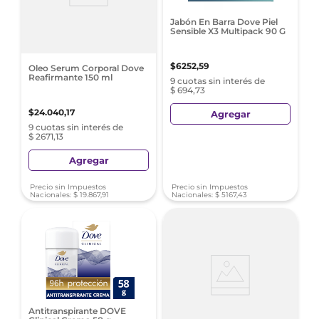
Jabón En Barra Dove Piel
Sensible X3 Multipack 90 G
$
6252
,
59
Oleo Serum Corporal Dove
Reafirmante 150 ml
9 cuotas sin interés de
$ 694,73
$
24
.
040
,
17
Agregar
9 cuotas sin interés de
$ 2671,13
Agregar
Precio sin Impuestos
Precio sin Impuestos
Nacionales:
$
19
.
867
,
91
Nacionales:
$
5167
,
43
Antitranspirante DOVE