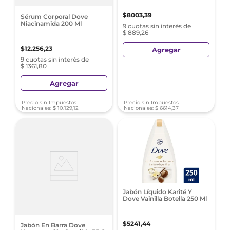
$
8003
,
39
Sérum Corporal Dove
Niacinamida 200 Ml
9 cuotas sin interés de
$ 889,26
$
12
.
256
,
23
Agregar
9 cuotas sin interés de
$ 1361,80
Agregar
Precio sin Impuestos
Precio sin Impuestos
Nacionales:
$
10
.
129
,
12
Nacionales:
$
6614
,
37
Jabón Líquido Karité Y
Dove Vainilla Botella 250 Ml
$
5241
,
44
Jabón En Barra Dove