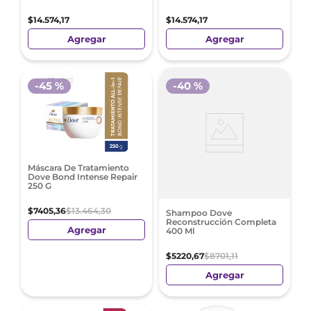
$
14
.
574
,
17
$
14
.
574
,
17
Agregar
Agregar
-
45 %
-
40 %
Máscara De Tratamiento
Dove Bond Intense Repair
250 G
$
7405
,
36
$
13
.
464
,
30
Shampoo Dove
Reconstrucción Completa
Agregar
400 Ml
$
5220
,
67
$
8701
,
11
Agregar