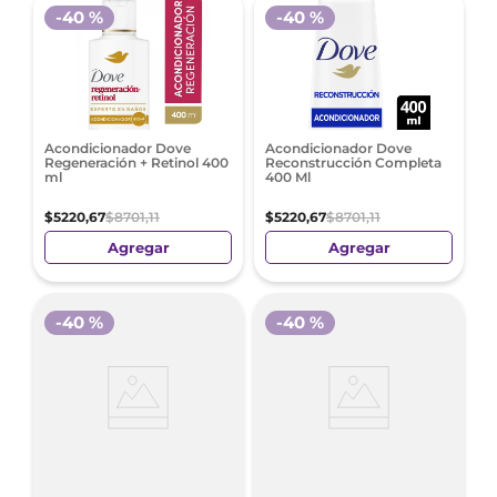
-
40 %
-
40 %
Acondicionador Dove
Acondicionador Dove
Regeneración + Retinol 400
Reconstrucción Completa
ml
400 Ml
$
5220
,
67
$
8701
,
11
$
5220
,
67
$
8701
,
11
Agregar
Agregar
-
40 %
-
40 %