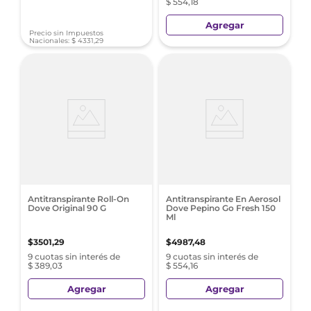
$ 554,18
Agregar
Precio sin Impuestos
Nacionales:
$
4331
,
29
Antitranspirante Roll-On
Antitranspirante En Aerosol
Dove Original 90 G
Dove Pepino Go Fresh 150
Ml
$
3501
,
29
$
4987
,
48
9 cuotas sin interés de
9 cuotas sin interés de
$ 389,03
$ 554,16
Agregar
Agregar