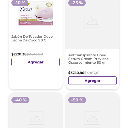
-
10 %
-
25 %
Jabón De Tocador Dove
Leche De Coco 90 G
$
2201
,
38
$
2445
,
98
Antitranspirante Dove
Serum Cream Previene
Agregar
Oscurecimiento 50 gr
$
3740
,
86
$
4987
,
81
Agregar
-
40 %
-
50 %