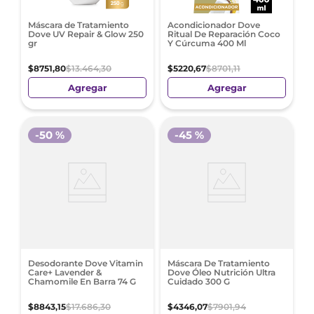
Máscara de Tratamiento
Acondicionador Dove
Dove UV Repair & Glow 250
Ritual De Reparación Coco
gr
Y Cúrcuma 400 Ml
$
8751
,
80
$
13
.
464
,
30
$
5220
,
67
$
8701
,
11
Agregar
Agregar
-
50 %
-
45 %
Desodorante Dove Vitamin
Máscara De Tratamiento
Care+ Lavender &
Dove Óleo Nutrición Ultra
Chamomile En Barra 74 G
Cuidado 300 G
$
8843
,
15
$
17
.
686
,
30
$
4346
,
07
$
7901
,
94