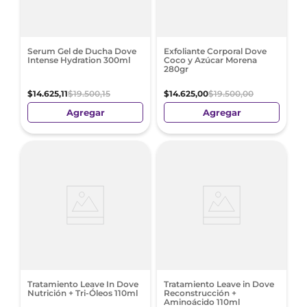
Serum Gel de Ducha Dove
Exfoliante Corporal Dove
Intense Hydration 300ml
Coco y Azúcar Morena
280gr
$
14
.
625
,
11
$
19
.
500
,
15
$
14
.
625
,
00
$
19
.
500
,
00
Agregar
Agregar
Tratamiento Leave In Dove
Tratamiento Leave in Dove
Nutrición + Tri-Óleos 110ml
Reconstrucción +
Aminoácido 110ml