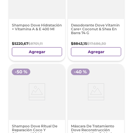
Shampoo Dove Hidratación
Desodorante Dove Vitamin
+ Vitamina A & E 400 Ml
Care+ Coconut & Shea En
Barra 74 G
$
5220
,
67
$
8701
,
11
$
8843
,
15
$
17
.
686
,
30
Agregar
Agregar
-
50 %
-
40 %
Shampoo Dove Ritual De
Máscara De Tratamiento
Reparación Coco Y
Dove Reconstrucción