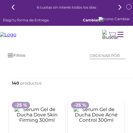
6 cuotas sin interés todos los días
Elegí tu forma de Entrega
Cambiar
Filtros
ORDENAR POR
140
-
25 %
-
25 %