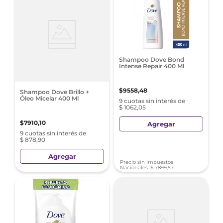
Shampoo Dove Bond
Intense Repair 400 Ml
$
9558
,
48
Shampoo Dove Brillo +
Óleo Micelar 400 Ml
9 cuotas sin interés de
$ 1062,05
$
7910
,
10
Agregar
9 cuotas sin interés de
$ 878,90
Agregar
Precio sin Impuestos
Nacionales:
$
7899
,
57