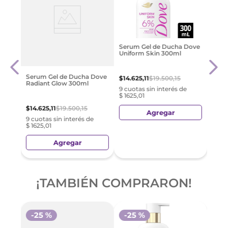
Seru
Serum Gel de Ducha Dove
Skin
Uniform Skin 300ml
$
14
.
Serum Gel de Ducha Dove
$
14
.
625
,
11
$
19
.
500
,
15
Radiant Glow 300ml
e
9 cuo
9 cuotas sin interés de
$ 162
$ 1625,01
$
14
.
625
,
11
$
19
.
500
,
15
Agregar
9 cuotas sin interés de
$ 1625,01
Agregar
¡TAMBIÉN COMPRARON!
-
25 %
-
25 %
-
2