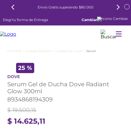
o $80.000
6 cuotas sin interés todos los días
Elegí tu forma de Entrega
Cambiar
Cuidado Personal
Cuidado de la piel
Serum
25 %
DOVE
Serum Gel de Ducha Dove Radiant
Glow 300ml
8934868194309
$
19
.
500
,
15
$
14
.
625
,
11