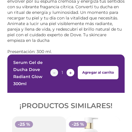
envolver por su espuma cremosa y energizá tus sentidos
con su vibrante fragancia cítrica. Convertí tu ducha en
un ritual de energía y luminosidad. Un momento para
recargar tu piel y tu día con la vitalidad que necesitás.
Animate a lucir una piel visiblemente más radiante,
pareja y llena de vida, y redescubrí el brillo natural de tu
piel con el cuidado experto de Dove. Tu skincare
empieza en la ducha
Presentación: 300 ml.
Serum Gel de
Ducha Dove
－
＋
Agregar al carrito
Radiant Glow
300ml
¡PRODUCTOS SIMILARES!
-
25 %
-
25 %
-
2