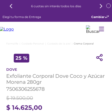
6 cuotas sin interés todos los días
Elegí tu forma de Entrega
Cambiar
Cuidado Personal
Cuidado de la piel
Crema Corporal
25 %
DOVE
Exfoliante Corporal Dove Coco y Azúcar
Morena 280gr
7506306255678
$
19
.
500
,
00
$
14
.
625
,
00