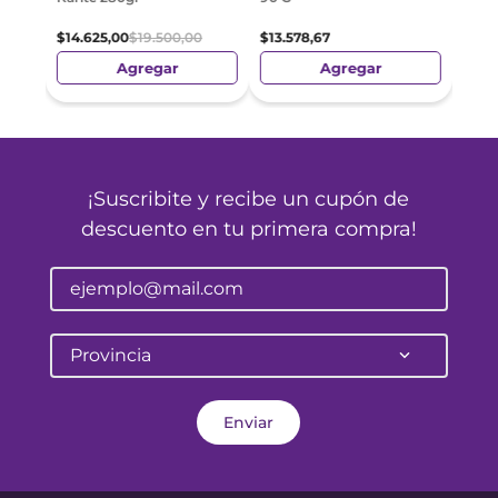
Rege
$
12
.
2
$
14
.
625
,
00
$
19
.
500
,
00
$
13
.
578
,
67
Agregar
Agregar
¡Suscribite y recibe un cupón de
descuento en tu primera compra!
Provincia
Enviar