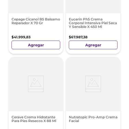
Cepage Cicanol B5 Balsamo
Eucerin Ph5 Crema
Reparador X 70 Gr
Corporal Intensiva Piel Seca
Y Sensible X 450 Ml
$
41
.
999
,
83
$
67
.
987
,
38
Agregar
Agregar
Cerave Crema Hidratante
Nutratopic Pro-Amp Crema
Para Pies Resecos X 88 Ml
Facial