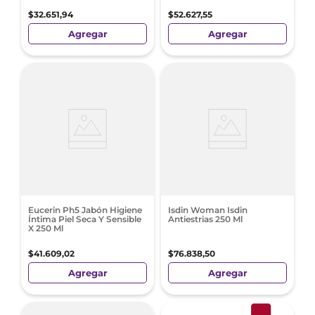
$
32
.
651
,
94
$
52
.
627
,
55
Agregar
Agregar
Eucerin Ph5 Jabón Higiene
Isdin Woman Isdin
Íntima Piel Seca Y Sensible
Antiestrias 250 Ml
X 250 Ml
$
41
.
609
,
02
$
76
.
838
,
50
Agregar
Agregar