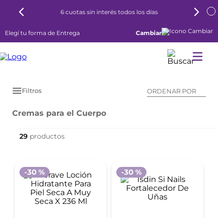
6 cuotas sin interés todos los días
Elegí tu forma de Entrega
Cambiar
Filtros
ORDENAR POR
Cremas para el Cuerpo
29
-
30 %
-
30 %