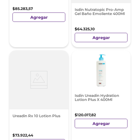
$
85
.
283
,
57
Isdin Nutratopic Pro-Amp
Gel Baño Emoliente 400Ml
Agregar
$
64
.
325
,
10
Agregar
Isdin Ureadin Hydration
Lotion Plus X 400Ml
$
120
.
017
,
82
Ureadin Rx 10 Lotion Plus
Agregar
$
73
.
922
,
44