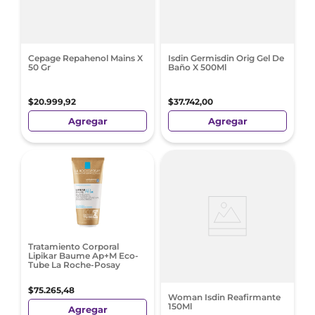
Cepage Repahenol Mains X
Isdin Germisdin Orig Gel De
50 Gr
Baño X 500Ml
$
20
.
999
,
92
$
37
.
742
,
00
Agregar
Agregar
Tratamiento Corporal
Lipikar Baume Ap+M Eco-
Tube La Roche-Posay
$
75
.
265
,
48
Woman Isdin Reafirmante
150Ml
Agregar