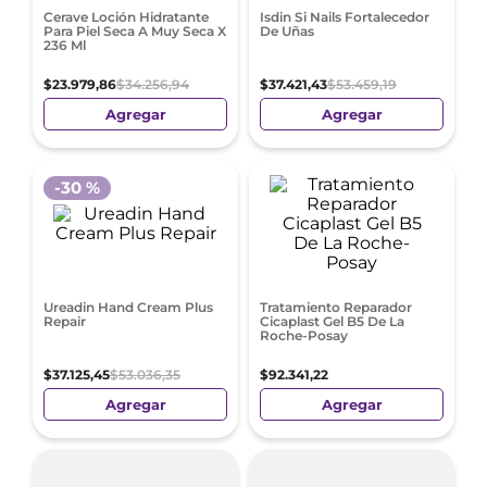
Cerave Loción Hidratante
Isdin Si Nails Fortalecedor
Para Piel Seca A Muy Seca X
De Uñas
236 Ml
$
23
.
979
,
86
$
34
.
256
,
94
$
37
.
421
,
43
$
53
.
459
,
19
Agregar
Agregar
-
30 %
Ureadin Hand Cream Plus
Tratamiento Reparador
Repair
Cicaplast Gel B5 De La
Roche-Posay
$
37
.
125
,
45
$
53
.
036
,
35
$
92
.
341
,
22
Agregar
Agregar