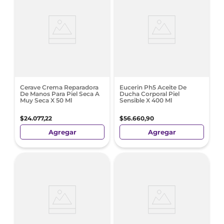
Cerave Crema Reparadora
Eucerin Ph5 Aceite De
De Manos Para Piel Seca A
Ducha Corporal Piel
Muy Seca X 50 Ml
Sensible X 400 Ml
$
24
.
077
,
22
$
56
.
660
,
90
Agregar
Agregar