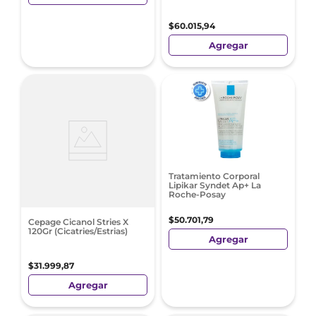
$
60
.
015
,
94
Agregar
Tratamiento Corporal
Lipikar Syndet Ap+ La
Roche-Posay
$
50
.
701
,
79
Cepage Cicanol Stries X
120Gr (Cicatries/Estrias)
Agregar
$
31
.
999
,
87
Agregar