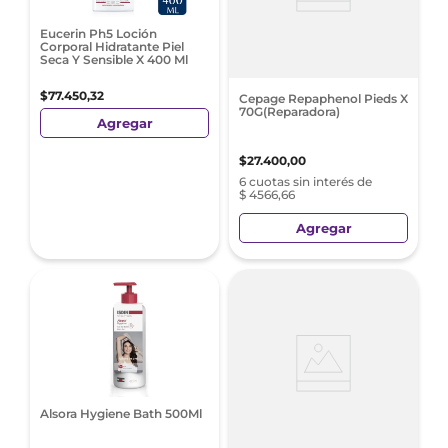
Eucerin Ph5 Loción
Corporal Hidratante Piel
Seca Y Sensible X 400 Ml
$
77
.
450
,
32
Cepage Repaphenol Pieds X
70G(Reparadora)
Agregar
$
27
.
400
,
00
6 cuotas sin interés de
$ 4566,66
Agregar
Alsora Hygiene Bath 500Ml