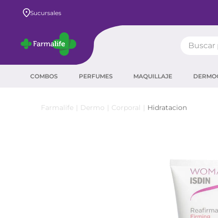
Envío GRATIS a todo el país desde $80.000
Sucursales
Buscar pr
TÉRMIN
COMBOS
PERFUMES
MAQUILLAJE
DERMO
prot
ser
Dermo
Corporal
Hidratacion
crea
sha
prot
agua
corr
masc