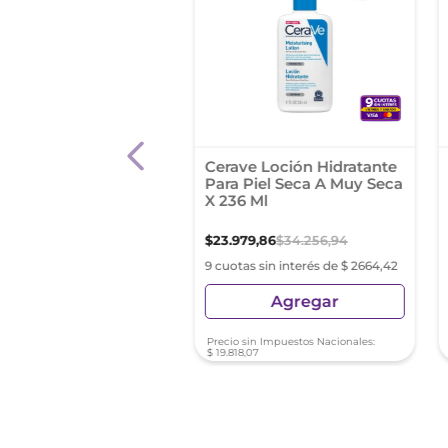
in Rx 10 Lotion Plus
Cerave Loción Hidratante
Para Piel Seca A Muy Seca
X 236 Ml
22
,
44
$
23
.
979
,
86
$
34
.
256
,
94
s sin interés de $ 8213,60
9 cuotas sin interés de $ 2664,42
Agregar
Agregar
sin Impuestos Nacionales:
Precio sin Impuestos Nacionales:
2
,
93
$
19
.
818
,
07