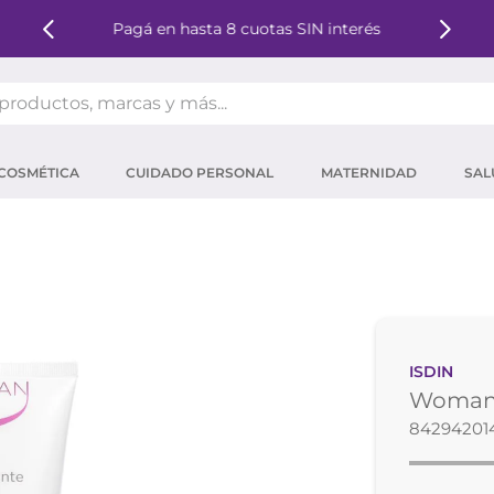
Pagá en hasta 8 cuotas SIN interés
oductos, marcas y más...
OS MÁS BUSCADOS
COSMÉTICA
CUIDADO PERSONAL
MATERNIDAD
SAL
ector solar
um
tina
mpoo
eina
ISDIN
 micelar
Woman 
ector
84294201
ara pestañas