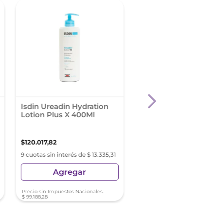
-
30 %
Isdin Ureadin Hydration
Isdin Si Nails Fortal
Lotion Plus X 400Ml
De Uñas
$
120
.
017
,
82
$
37
.
421
,
43
$
53
.
459
,
19
9 cuotas sin interés de $ 13.335,31
9 cuotas sin interés de $ 41
Agregar
Agregar
Precio sin Impuestos Nacionales:
Precio sin Impuestos Nacionale
$
99
.
188
,
28
$
30
.
926
,
80