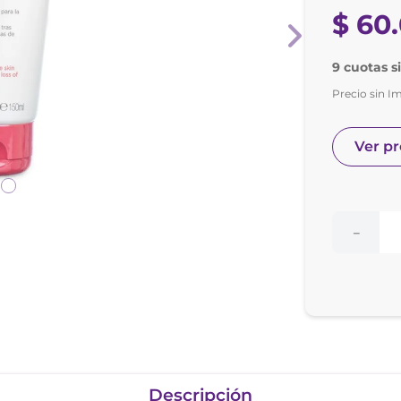
nol
$
60
.
ura
9 cuotas s
Precio sin I
Ver p
－
Descripción