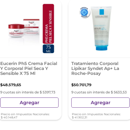
Eucerin Ph5 Crema Facial
Tratamiento Corporal
Y Corporal Piel Seca Y
Lipikar Syndet Ap+ La
Sensible X 75 Ml
Roche-Posay
$
48
.
579
,
65
$
50
.
701
,
79
9 cuotas sin interés de $ 5397,73
9 cuotas sin interés de $ 5633,53
Agregar
Agregar
Precio sin Impuestos Nacionales:
Precio sin Impuestos Nacionales:
$
40
.
148
,
47
$
41
.
902
,
31