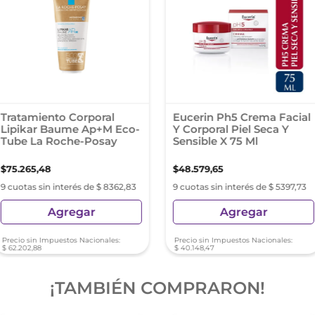
Tratamiento Corporal
Eucerin Ph5 Crema Facial
Lipikar Baume Ap+M Eco-
Y Corporal Piel Seca Y
Tube La Roche-Posay
Sensible X 75 Ml
$
75
.
265
,
48
$
48
.
579
,
65
9 cuotas sin interés de $ 8362,83
9 cuotas sin interés de $ 5397,73
Agregar
Agregar
Precio sin Impuestos Nacionales:
Precio sin Impuestos Nacionales:
$
62
.
202
,
88
$
40
.
148
,
47
¡TAMBIÉN COMPRARON!