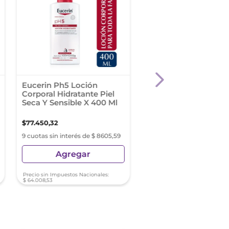
Eucerin Ph5 Loción
Eucerin Ph5 Crema
Corporal Hidratante Piel
Corporal Intensiva Pi
Seca Y Sensible X 400 Ml
Seca Y Sensible X 45
$
77
.
450
,
32
$
67
.
987
,
38
9 cuotas sin interés de $ 8605,59
9 cuotas sin interés de $ 75
Agregar
Agregar
Precio sin Impuestos Nacionales:
Precio sin Impuestos Nacionale
$
64
.
008
,
53
$
56
.
187
,
92