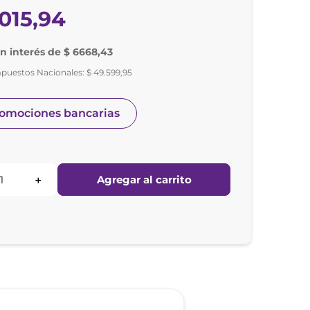
015
,
94
in interés de $ 6668,43
mpuestos Nacionales:
$
49
.
599
,
95
romociones bancarias
Agregar al carrito
＋