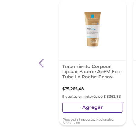
atopic Pro-Amp
Tratamiento Corporal
a Facial
Lipikar Baume Ap+M Eco-
Tube La Roche-Posay
27
,
55
$
75
.
265
,
48
as sin interés de $ 5847,50
9 cuotas sin interés de $ 8362,83
Agregar
Agregar
sin Impuestos Nacionales:
Precio sin Impuestos Nacionales:
3
,
84
$
62
.
202
,
88