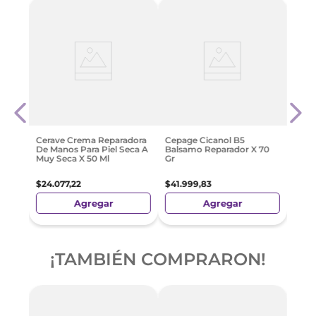
Plus
Cepa
Corp
$
48
.
Cerave Crema Reparadora
Cepage Cicanol B5
De Manos Para Piel Seca A
Balsamo Reparador X 70
Muy Seca X 50 Ml
Gr
$
24
.
077
,
22
$
41
.
999
,
83
Agregar
Agregar
¡TAMBIÉN COMPRARON!