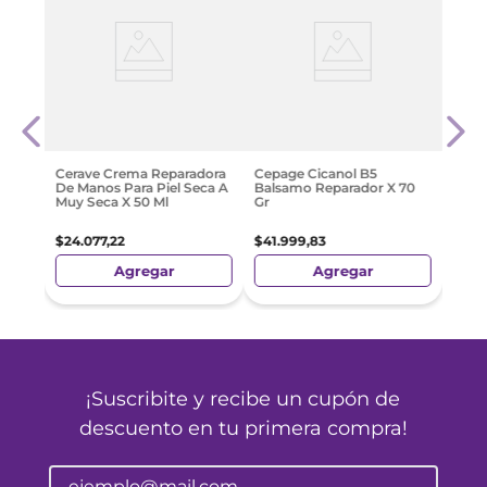
Plus
Cepa
Corp
$
48
.
Cerave Crema Reparadora
Cepage Cicanol B5
De Manos Para Piel Seca A
Balsamo Reparador X 70
Muy Seca X 50 Ml
Gr
$
24
.
077
,
22
$
41
.
999
,
83
Agregar
Agregar
¡Suscribite y recibe un cupón de
descuento en tu primera compra!