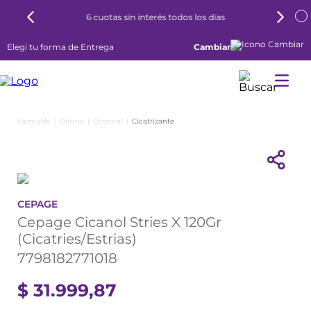
6 cuotas sin interés todos los días
Elegí tu forma de Entrega
Cambiar
Dermo
Corporal
Cicatrizante
CEPAGE
Cepage Cicanol Stries X 120Gr
(Cicatries/Estrias)
7798182771018
$
31
.
999
,
87