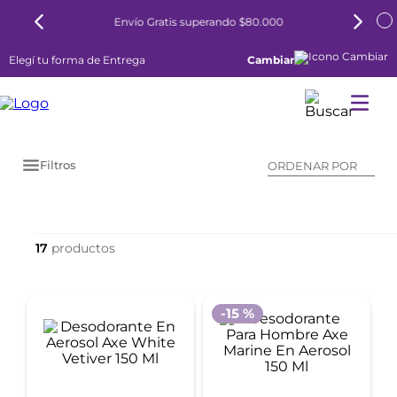
Envío Gratis superando $80.000
Elegí tu forma de Entrega
Cambiar
Filtros
ORDENAR POR
17
-
15 %