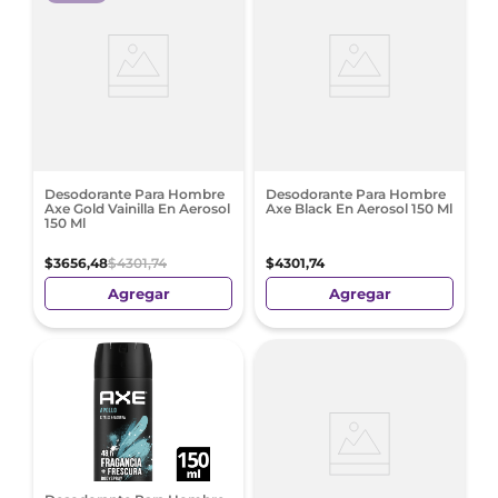
Desodorante Para Hombre
Desodorante Para Hombre
Axe Gold Vainilla En Aerosol
Axe Black En Aerosol 150 Ml
150 Ml
$
3656
,
48
$
4301
,
74
$
4301
,
74
Agregar
Agregar