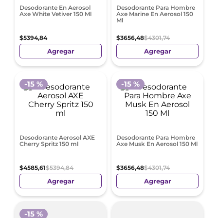
Desodorante En Aerosol
Desodorante Para Hombre
Axe White Vetiver 150 Ml
Axe Marine En Aerosol 150
Ml
$
5394
,
84
$
3656
,
48
$
4301
,
74
Agregar
Agregar
-
15 %
-
15 %
Desodorante Aerosol AXE
Desodorante Para Hombre
Cherry Spritz 150 ml
Axe Musk En Aerosol 150 Ml
$
4585
,
61
$
5394
,
84
$
3656
,
48
$
4301
,
74
Agregar
Agregar
-
15 %