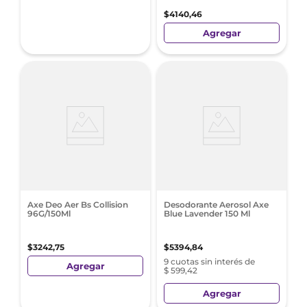
$
4140
,
46
Agregar
Axe Deo Aer Bs Collision
Desodorante Aerosol Axe
96G/150Ml
Blue Lavender 150 Ml
$
3242
,
75
$
5394
,
84
9 cuotas sin interés de
Agregar
$ 599,42
Agregar