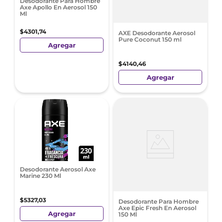
Desodorante Para Hombre
Axe Apollo En Aerosol 150
Ml
$
4301
,
74
AXE Desodorante Aerosol
Pure Coconut 150 ml
Agregar
$
4140
,
46
Agregar
Desodorante Aerosol Axe
Marine 230 Ml
$
5327
,
03
Desodorante Para Hombre
Axe Epic Fresh En Aerosol
Agregar
150 Ml