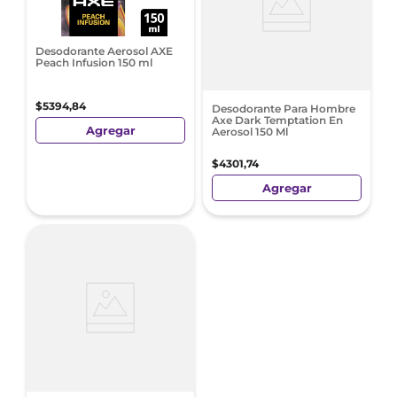
Desodorante Aerosol AXE
Peach Infusion 150 ml
$
5394
,
84
Desodorante Para Hombre
Axe Dark Temptation En
Agregar
Aerosol 150 Ml
$
4301
,
74
Agregar