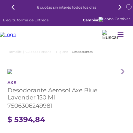
6 cuotas sin interés todos los días
Elegí tu forma de Entrega
Cambiar
Cuidado Personal
Higiene
Desodorantes
AXE
Desodorante Aerosol Axe Blue
Lavender 150 Ml
7506306249981
$
5394
,
84