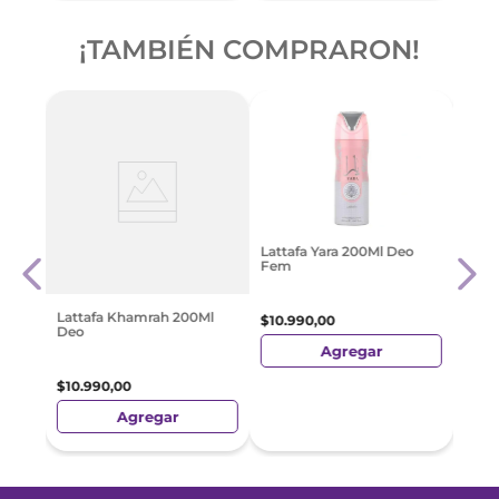
¡TAMBIÉN COMPRARON!
Deso
Lattafa Yara 200Ml Deo
a Men
Body
Fem
l X
Ceda
$
659
Lattafa Khamrah 200Ml
$
10
.
990
,
00
Deo
Agregar
$
10
.
990
,
00
Agregar