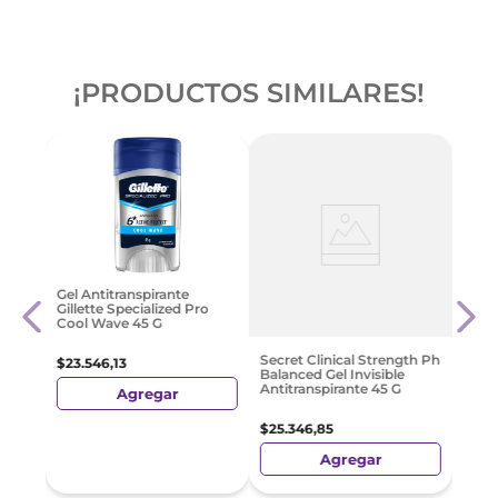
¡PRODUCTOS SIMILARES!
Latt
Gel Antitranspirante
a Men
Deo
Gillette Specialized Pro
l X
Cool Wave 45 G
$
10
.
Secret Clinical Strength Ph
$
23
.
546
,
13
Balanced Gel Invisible
Antitranspirante 45 G
Agregar
$
25
.
346
,
85
Agregar