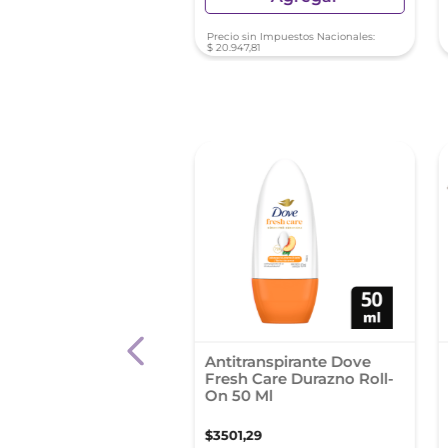
sin Impuestos Nacionales:
Precio sin Impuestos Nacionales:
01
$
20
.
947
,
81
dorante En Aerosol
Antitranspirante Dove
rt Noir 250Ml
Fresh Care Durazno Roll-
On 50 Ml
0
,
00
$
3501
,
29