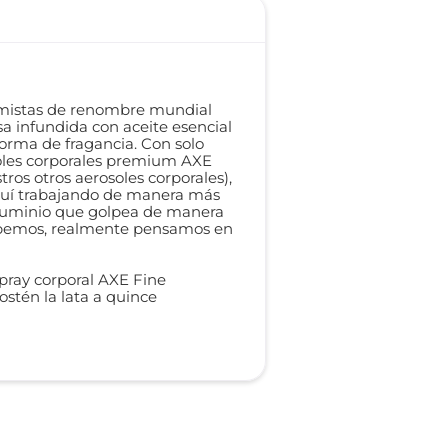
rfumistas de renombre mundial
a infundida con aceite esencial
orma de fragancia. Con solo
osoles corporales premium AXE
os otros aerosoles corporales),
 aquí trabajando de manera más
 aluminio que golpea de manera
o sabemos, realmente pensamos en
spray corporal AXE Fine
ostén la lata a quince