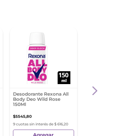
Desodorante Rexona All
Desodorante
Body Deo Wild Rose
Antitranspirante Rex
150Ml
Men V8 150 Ml
$
5545
,
80
$
3447
,
63
9 cuotas sin interés de $ 616,20
9 cuotas sin interés de $ 3
Agregar
Agregar