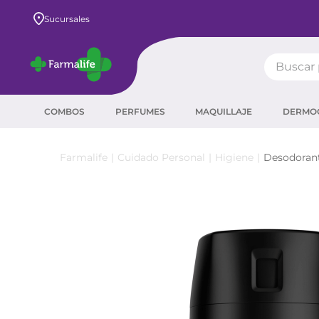
Envío GRATIS a todo el país desde $80.000
Sucursales
Buscar pr
TÉRMIN
COMBOS
PERFUMES
MAQUILLAJE
DERMO
prot
ser
Cuidado Personal
Higiene
Desodoran
crea
sha
prot
corr
agua
másc