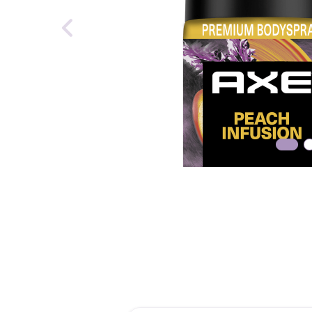
roch
des