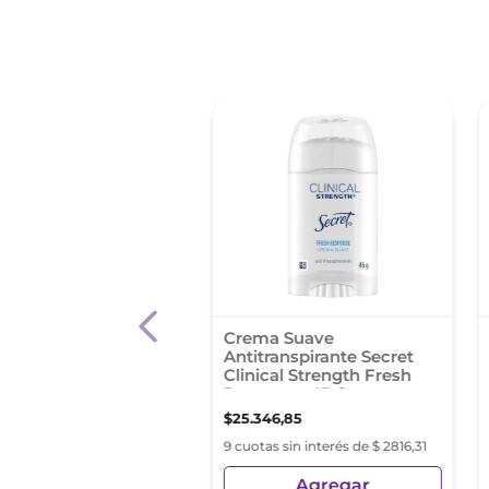
ranspirante En
Crema Suave
sol Dove Men+Care
Antitranspirante Secret
xtra Fresh 150 Ml
Clinical Strength Fresh
Response 45 G
,
49
$
25
.
346
,
85
as sin interés de $ 563,05
9 cuotas sin interés de $ 2816,31
Agregar
Agregar