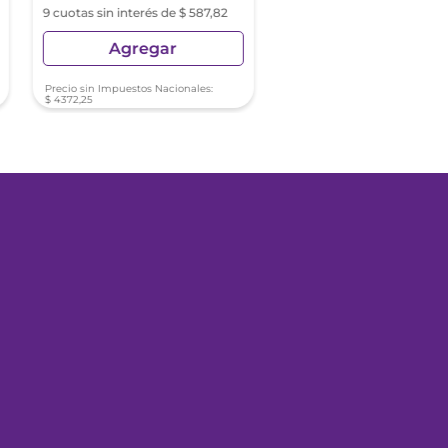
9 cuotas sin interés de $ 587,82
9 cuotas sin interés de $ 55
Agregar
Agregar
Precio sin Impuestos Nacionales:
Precio sin Impuestos Nacionale
$
4372
,
25
$
4121
,
88