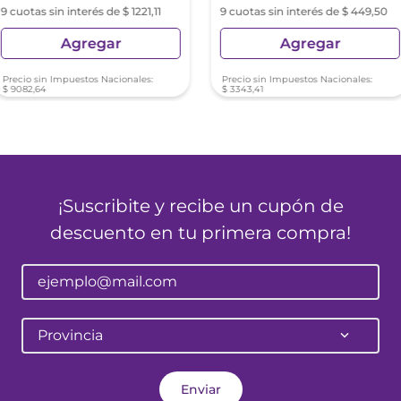
9 cuotas sin interés de $ 1221,11
9 cuotas sin interés de $ 449,50
Agregar
Agregar
Precio sin Impuestos Nacionales:
Precio sin Impuestos Nacionales:
$
9082
,
64
$
3343
,
41
¡Suscribite y recibe un cupón de
descuento en tu primera compra!
Provincia
Enviar