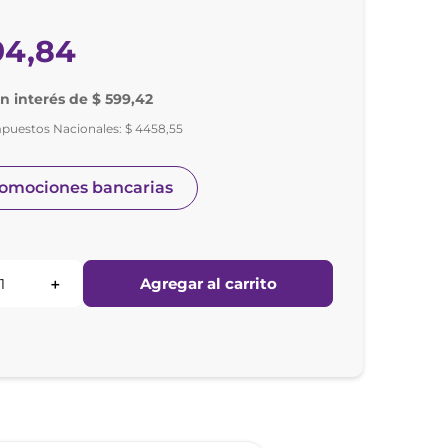
94
,
84
in interés de $ 599,42
mpuestos Nacionales:
$
4458
,
55
romociones bancarias
Agregar al carrito
＋