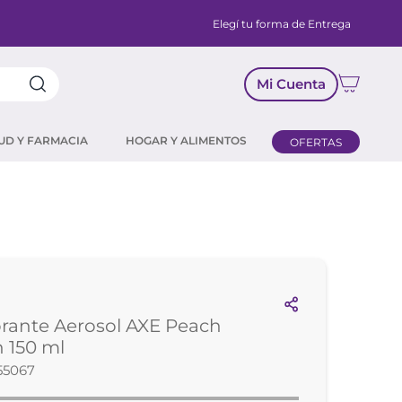
Elegí tu forma de Entrega
Mi Cuenta
UD Y FARMACIA
HOGAR Y ALIMENTOS
OFERTAS
rante Aerosol AXE Peach
n 150 ml
55067