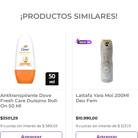
¡PRODUCTOS SIMILARES!
Antitranspirante Dove
Lattafa Yara Moi 200Ml
Fresh Care Durazno Roll-
Deo Fem
On 50 Ml
$
3501
,
29
$
10
.
990
,
00
9 cuotas sin interés de $ 389,03
9 cuotas sin interés de $ 1221,11
Agregar
Agregar