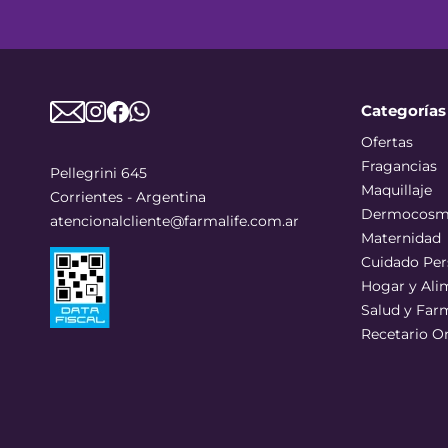
Categorías
Ofertas
Fragancias
Pellegrini 645
Maquillaje
Corrientes - Argentina
Dermocosm
atencionalcliente@farmalife.com.ar
Maternidad
Cuidado Per
Hogar y Ali
Salud y Far
Recetario O