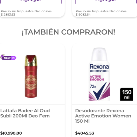
Precio sin Impuestos Nacionales:
Precio sin Impuestos Nacionales:
$
2893
,
63
$
9082
,
64
¡TAMBIÉN COMPRARON!
Lattafa Badee Al Oud
Desodorante Rexona
Subli 200Ml Deo Fem
Active Emotion Women
150 Ml
$
10
.
990
,
00
$
4045
,
53