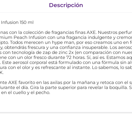
Descripción
Infusion 150 ml
finas con la colección de fragancias finas AXE. Nuestros pe
emium Peach Infusion con una fragancia indulgente y cremos
ipto. Todos merecen un hype man, por eso creamos uno en f
ay, obtendrás frescura y una confianza insuperable. Los aer
 con tecnología de zap de zinc 2x (en comparación con nuestr
iene con un olor fresco durante 72 horas. Sí, así es. Estamos
 Este aerosol corporal está formulado con una fórmula sin
, dura con el olor y es refrescante al instante. Lo sabemos, l
K.
te AXE favorito en las axilas por la mañana y retoca con el 
ante el día. Gira la parte superior para revelar la boquilla. S
en el cuello y el pecho.