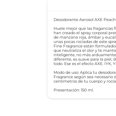
Desodorante Aerosol AXE Peach 
Huele mejor que las fragancias 
han creado el spray corporal pr
de manzana roja, ámbar y eucal
unas pocas rociadas de este spr
Fine Fragrance están formulados
que neutraliza el olor y te mant
inteligente, no más arduamente.
diferente, es suave para la piel
todo. Ese es el efecto AXE. IYK, Y
Modo de uso: Aplica tu desodoran
Fragrance según sea necesario dur
centímetros de tu cuerpo y rocía 
Presentación: 150 ml.