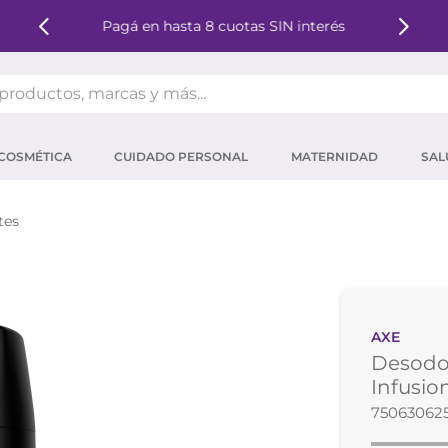
Pagá en hasta 8 cuotas SIN interés
oductos, marcas y más...
OS MÁS BUSCADOS
COSMÉTICA
CUIDADO PERSONAL
MATERNIDAD
SAL
ector solar
um
tes
tina
mpoo
eina
AXE
ector
Desodo
 micelar
Infusio
75063062
ara pestañas