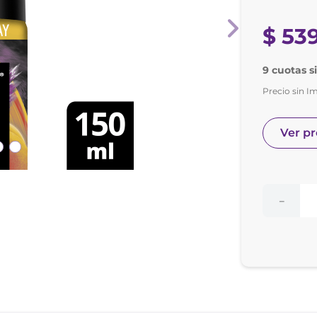
e posay
odorante
$
53
9 cuotas s
Precio sin I
Ver p
－