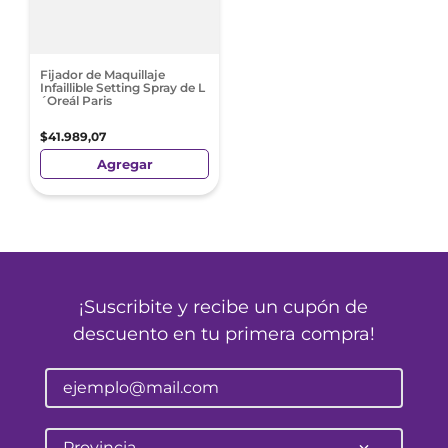
Fijador de Maquillaje
Infaillible Setting Spray de L
´Oreál Paris
$
41
.
989
,
07
Agregar
¡Suscribite y recibe un cupón de
descuento en tu primera compra!
Provincia