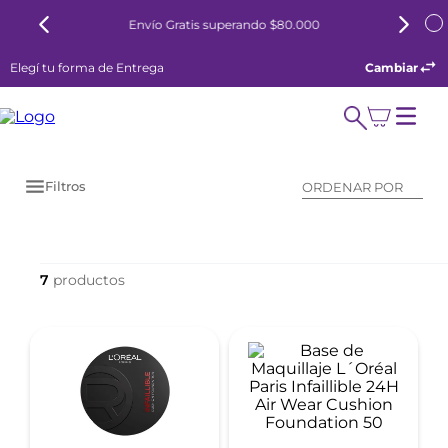
Envío Gratis superando $80.000
Elegí tu forma de Entrega
Cambiar
Filtros
ORDENAR POR
7