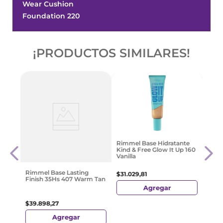
Wear Cushion
Foundation 220
¡PRODUCTOS SIMILARES!
réal
Rimm
Rimmel Base Hidratante
o
Task
Kind & Free Glow It Up 160
Vanilla
$
41
.
Rimmel Base Lasting
$
31
.
029
,
81
Finish 35Hs 407 Warm Tan
Agregar
$
39
.
898
,
27
Agregar