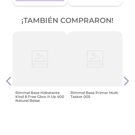
¡TAMBIÉN COMPRARON!
-
4
réal
Base 
Mayb
Lumi
$
29
.
Rimmel Base Hidratante
Rimmel Base Primer Multi
Kind & Free Glow It Up 400
Tasker 005
Natural Beige
$
31
.
029
,
81
$
41
.
886
,
13
Agregar
Agregar