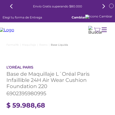
6 cuotas sin interés todos los días
Elegí tu forma de Entrega
Cambiar
Maquillaje
Rostro
Base Liquida
L’ORÉAL PARIS
Base de Maquillaje L´Oréal Paris
Infaillible 24H Air Wear Cushion
Foundation 220
6902395980995
$
59
.
988
,
68