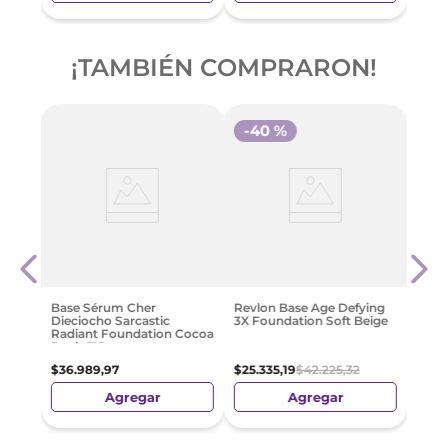
¡TAMBIÉN COMPRARON!
-
40 %
réal
Base 
Paris
Wear
127
$
59
.
Base Sérum Cher
Revlon Base Age Defying
Dieciocho Sarcastic
3X Foundation Soft Beige
Radiant Foundation Cocoa
Dusk 515
$
36
.
989
,
97
$
25
.
335
,
19
$
42
.
225
,
32
Agregar
Agregar