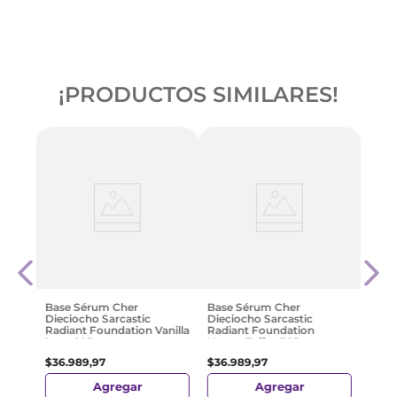
¡PRODUCTOS SIMILARES!
réal
Base
o
Isdi
Spf5
$
88
.
Base Sérum Cher
Base Sérum Cher
Dieciocho Sarcastic
Dieciocho Sarcastic
Radiant Foundation Vanilla
Radiant Foundation
Latte 105
Honey Toffee 305
$
36
.
989
,
97
$
36
.
989
,
97
Agregar
Agregar