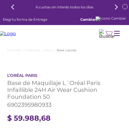
6 cuotas sin interés todos los días
Elegí tu forma de Entrega
Cambiar
Maquillaje
Rostro
Base Liquida
L’ORÉAL PARIS
Base de Maquillaje L´Oréal Paris
Infaillible 24H Air Wear Cushion
Foundation 50
6902395980933
$
59
.
988
,
68