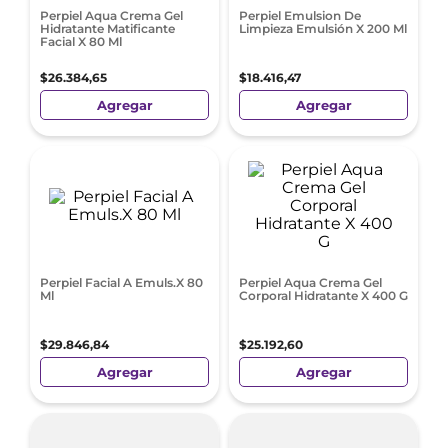
Perpiel Aqua Crema Gel
Perpiel Emulsion De
Hidratante Matificante
Limpieza Emulsión X 200 Ml
Facial X 80 Ml
$
26
.
384
,
65
$
18
.
416
,
47
Agregar
Agregar
Perpiel Facial A Emuls.X 80
Perpiel Aqua Crema Gel
Ml
Corporal Hidratante X 400 G
$
29
.
846
,
84
$
25
.
192
,
60
Agregar
Agregar