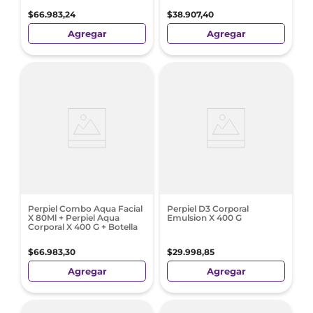
$
66
.
983
,
24
$
38
.
907
,
40
Agregar
Agregar
Perpiel Combo Aqua Facial
Perpiel D3 Corporal
X 80Ml + Perpiel Aqua
Emulsion X 400 G
Corporal X 400 G + Botella
$
66
.
983
,
30
$
29
.
998
,
85
Agregar
Agregar