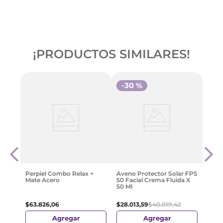
¡PRODUCTOS SIMILARES!
-
30 %
e
Derm
Tera
Frag
$
44
.
Perpiel Combo Relax +
Aveno Protector Solar FPS
Mate Acero
50 Facial Crema Fluida X
50 Ml
$
63
.
826
,
06
$
28
.
013
,
59
$
40
.
019
,
42
Agregar
Agregar