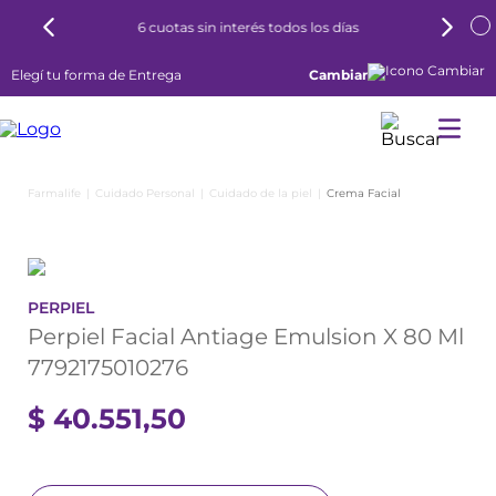
6 cuotas sin interés todos los días
Elegí tu forma de Entrega
Cambiar
Cuidado Personal
Cuidado de la piel
Crema Facial
PERPIEL
Perpiel Facial Antiage Emulsion X 80 Ml
7792175010276
$
40
.
551
,
50