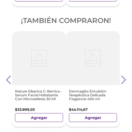
¡TAMBIÉN COMPRARON!
real
Crem
Reju
$
559
Natura Siberica C-Berrica -
Dermaglós Emulsión
Serum Facial Hidratante
Terapéutica Delicada
Con Microesferas 30 Ml
Fragancia 400 ml
$
33
.
899
,
03
$
44
.
114
,
67
Agregar
Agregar