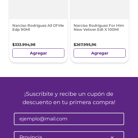
Narciso Rodriguez All Of Me
Narciso Rodriguez For Him
Edp 90Ml
New Vetiver Edt X 100Ml
$
333
.
994
,
98
$
267
.
995
,
96
Agregar
Agregar
¡Suscribite y recibe un cupón de
descuento en tu primera compra!
Provincia