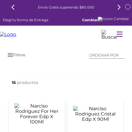
Envío Gratis superando $80.000
Elegí tu forma de Entrega
Cambiar
Filtros
ORDENAR POR
16