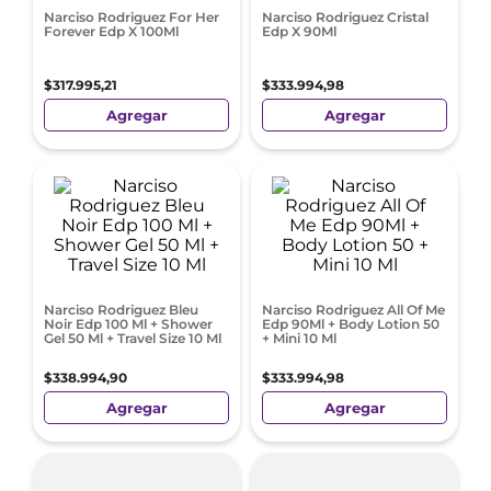
Narciso Rodriguez For Her
Narciso Rodriguez Cristal
Forever Edp X 100Ml
Edp X 90Ml
$
317
.
995
,
21
$
333
.
994
,
98
Agregar
Agregar
Narciso Rodriguez Bleu
Narciso Rodriguez All Of Me
Noir Edp 100 Ml + Shower
Edp 90Ml + Body Lotion 50
Gel 50 Ml + Travel Size 10 Ml
+ Mini 10 Ml
$
338
.
994
,
90
$
333
.
994
,
98
Agregar
Agregar