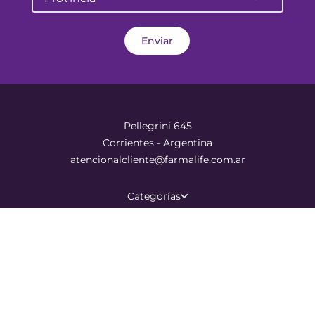
Enviar
Pellegrini 645
Corrientes - Argentina
atencionalcliente@farmalife.com.ar
Categorías
RANGOS DE PRECIO
Sobre nosotros
Aplicar
Ayuda
$ 267.995,00
$ 356.995,00