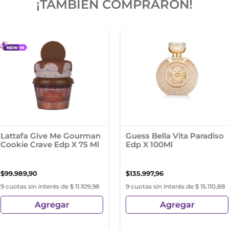
¡TAMBIÉN COMPRARON!
Lattafa Give Me Gourman
Guess Bella Vita Paradiso
Cookie Crave Edp X 75 Ml
Edp X 100Ml
$
99
.
989
,
90
$
135
.
997
,
96
9 cuotas sin interés de $ 11.109,98
9 cuotas sin interés de $ 15.110,88
Agregar
Agregar