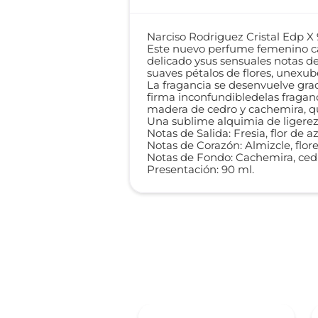
Narciso Rodriguez Cristal Edp X
Este nuevo perfume femenino capt
delicado ysus sensuales notas d
suaves pétalos de flores, unexub
La fragancia se desenvuelve gra
firma inconfundibledelas fragan
madera de cedro y cachemira, qu
Una sublime alquimia de ligerez
Notas de Salida: Fresia, flor de
Notas de Corazón: Almizcle, flore
Notas de Fondo: Cachemira, ced
Presentación: 90 ml.