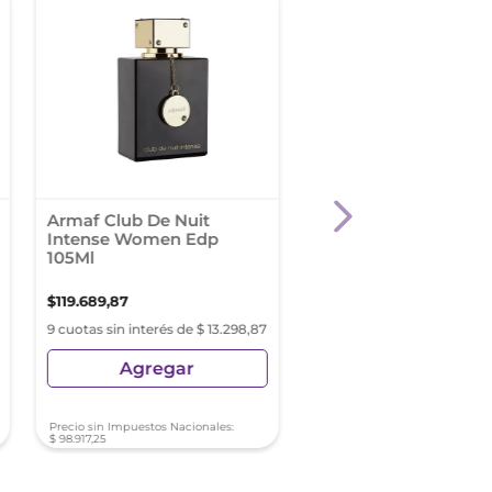
Armaf Club De Nuit
Carolina Herrera Ver
Intense Women Edp
Good Girl Elixir Edp 
105Ml
Ml
$
119
.
689
,
87
$
294
.
999
,
40
9 cuotas sin interés de $ 13.298,87
9 cuotas sin interés de $ 32
Agregar
Agregar
Precio sin Impuestos Nacionales:
Precio sin Impuestos Nacionale
$
98
.
917
,
25
$
243
.
801
,
16