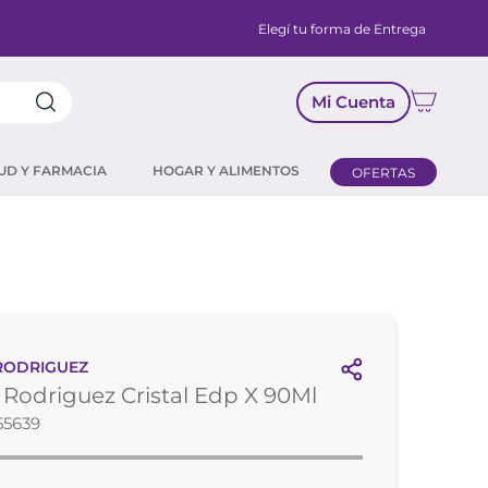
Elegí tu forma de Entrega
Mi Cuenta
UD Y FARMACIA
HOGAR Y ALIMENTOS
OFERTAS
RODRIGUEZ
 Rodriguez Cristal Edp X 90Ml
55639