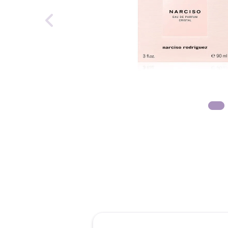
reti
roch