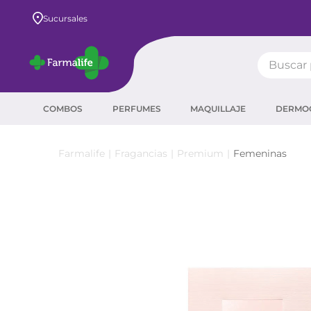
Envío GRATIS a todo el país desde $80.000
Sucursales
Buscar pr
TÉRMIN
COMBOS
PERFUMES
MAQUILLAJE
DERMO
prot
ser
Fragancias
Premium
Femeninas
crea
sha
prot
agua
corr
másc