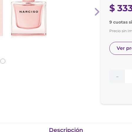
nol
$
33
e posay
9 cuotas si
Precio sin I
Ver p
－
Descripción