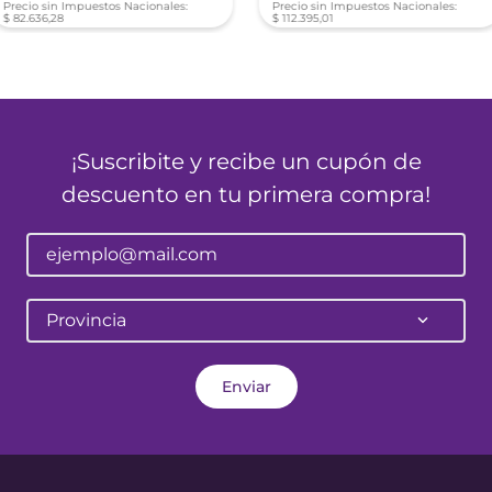
Precio sin Impuestos Nacionales:
Precio sin Impuestos Nacionales:
$
82
.
636
,
28
$
112
.
395
,
01
¡Suscribite y recibe un cupón de
descuento en tu primera compra!
Provincia
Enviar