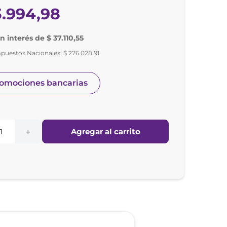
3
.
994
,
98
n interés de $ 37.110,55
mpuestos Nacionales:
$
276
.
028
,
91
romociones bancarias
Agregar al carrito
＋