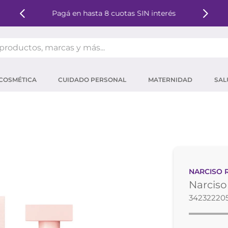
Pagá en hasta 8 cuotas SIN interés
oductos, marcas y más...
OS MÁS BUSCADOS
COSMÉTICA
CUIDADO PERSONAL
MATERNIDAD
SAL
ector solar
um
tina
mpoo
eina
NARCISO 
 micelar
Narciso
ector
34232220
ara pestañas