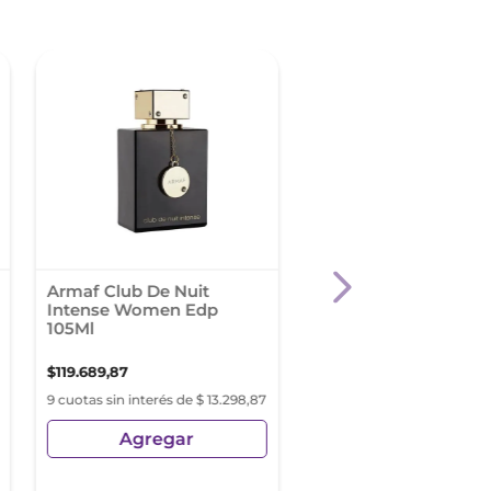
Armaf Club De Nuit
Rabanne Fame Bloo
Intense Women Edp
Pink Edp X 80Ml
105Ml
$
119
.
689
,
87
$
208
.
455
,
49
9 cuotas sin interés de $ 13.298,87
9 cuotas sin interés de $ 23
Agregar
Agregar