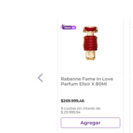
ume Edp Moschino
Rabanne Fame In Love
h Couture Gold
Parfum Elixir X 80Ml
n 100Ml
00
,
00
$
269
.
999
,
46
as sin interés de
9 cuotas sin interés de
44,44
$ 29.999,94
Agregar
Agregar