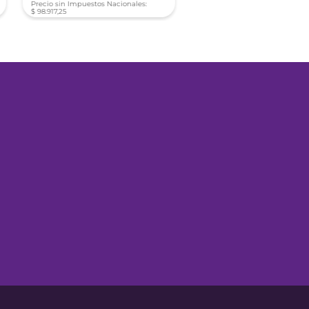
Precio sin Impuestos Nacionales:
Precio sin Impuestos Nacionale
$
98
.
917
,
25
$
172
.
277
,
26