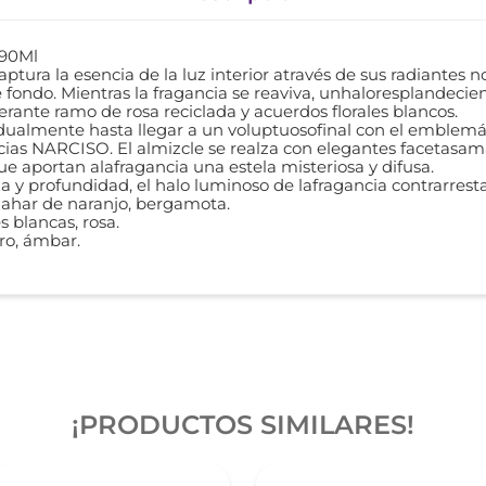
 90Ml
ura la esencia de la luz interior através de sus radiantes no
e fondo. Mientras la fragancia se reaviva, unhaloresplandeci
erante ramo de rosa reciclada y acuerdos florales blancos.
dualmente hasta llegar a un voluptuosofinal con el emblemát
cias NARCISO. El almizcle se realza con elegantes facetas
e aportan alafragancia una estela misteriosa y difusa.
a y profundidad, el halo luminoso de lafragancia contrarrest
 azahar de naranjo, bergamota.
s blancas, rosa.
ro, ámbar.
¡PRODUCTOS SIMILARES!