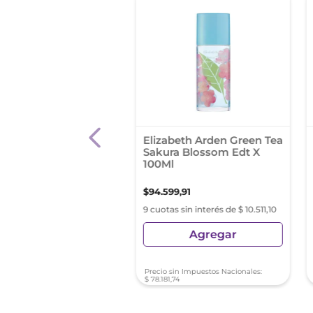
Paul Gaultier
Elizabeth Arden Green Tea
sique Fem X 100V Edt
Sakura Blossom Edt X
100Ml
599
,
50
$
94
.
599
,
91
as sin interés de
9 cuotas sin interés de $ 10.511,10
44,38
Agregar
Agregar
sin Impuestos Nacionales:
Precio sin Impuestos Nacionales:
07
,
02
$
78
.
181
,
74