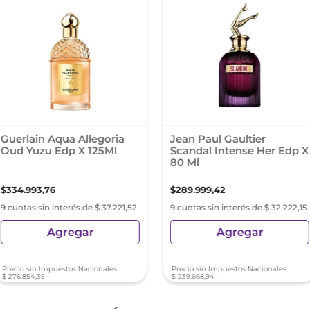
Guerlain Aqua Allegoria
Jean Paul Gaultier
Oud Yuzu Edp X 125Ml
Scandal Intense Her Edp X
80 Ml
$
334
.
993
,
76
$
289
.
999
,
42
9 cuotas sin interés de $ 37.221,52
9 cuotas sin interés de $ 32.222,15
Agregar
Agregar
Precio sin Impuestos Nacionales:
Precio sin Impuestos Nacionales:
$
276
.
854
,
35
$
239
.
668
,
94