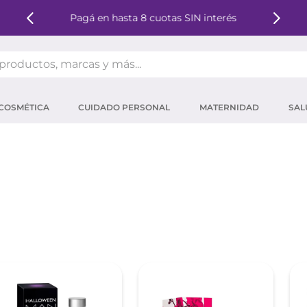
Pagá en hasta 8 cuotas SIN interés
oductos, marcas y más...
OS MÁS BUSCADOS
COSMÉTICA
CUIDADO PERSONAL
MATERNIDAD
SAL
ector solar
um
tina
mpoo
eina
 micelar
ector
ara pestañas