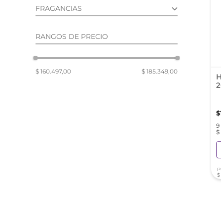
reti
FRAGANCIAS
tint
PREMIUM (3)
RANGOS DE PRECIO
$ 160.497,00
$ 185.349,00
H
2
$
9
$
P
$