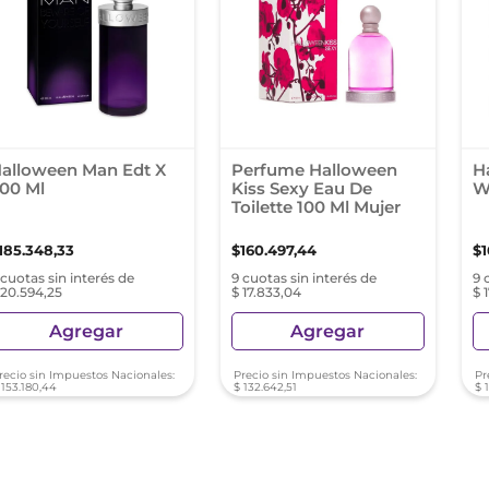
nol
ura
alloween Man Edt X
Perfume Halloween
H
00 Ml
Kiss Sexy Eau De
W
Toilette 100 Ml Mujer
185
.
348
,
33
$
160
.
497
,
44
$
 cuotas sin interés de
9 cuotas sin interés de
9 
 20.594,25
$ 17.833,04
$ 
Agregar
Agregar
recio sin Impuestos Nacionales:
Precio sin Impuestos Nacionales:
Pr
153
.
180
,
44
$
132
.
642
,
51
$