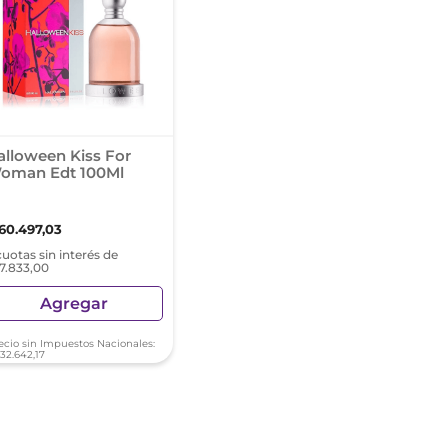
alloween Kiss For
oman Edt 100Ml
160
.
497
,
03
cuotas sin interés de
17.833,00
Agregar
ecio sin Impuestos Nacionales:
132
.
642
,
17