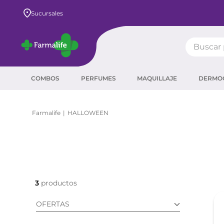
Envío GRATIS a todo el país desde $80.000
Sucursales
Buscar pr
TÉRMIN
COMBOS
PERFUMES
MAQUILLAJE
DERMO
prot
ser
HALLOWEEN
crea
sha
prot
agua
3
corr
OFERTAS
masc