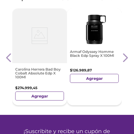
e
Boos 
Armaf Odyssey Homme
no
+ Moc
Black Edp Spray X 100Ml
$
79
.
Carolina Herrera Bad Boy
$
126
.
989
,
87
Cobalt Absolute Edp X
100Ml
Agregar
$
274
.
999
,
45
Agregar
¡Suscribite y recibe un cupón de