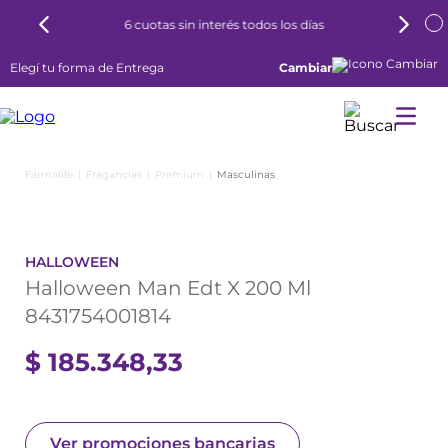
6 cuotas sin interés todos los días
Elegí tu forma de Entrega
Cambiar
Fragancias
Premium
Masculinas
HALLOWEEN
Halloween Man Edt X 200 Ml
8431754001814
$
185
.
348
,
33
Ver promociones bancarias