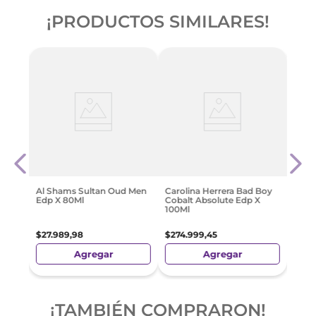
¡PRODUCTOS SIMILARES!
ara
Boos 
+ Moc
$
79
.
Al Shams Sultan Oud Men
Carolina Herrera Bad Boy
Edp X 80Ml
Cobalt Absolute Edp X
100Ml
$
27
.
989
,
98
$
274
.
999
,
45
Agregar
Agregar
¡TAMBIÉN COMPRARON!