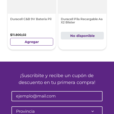
Duracell C&B 9V Bateria Pil
Duracell Pila Recargable Aa
X2 Blister
$
11
.
800
,
02
No disponible
Agregar
¡Suscribite y recibe un cupón de
descuento en tu primera compra!
Provincia