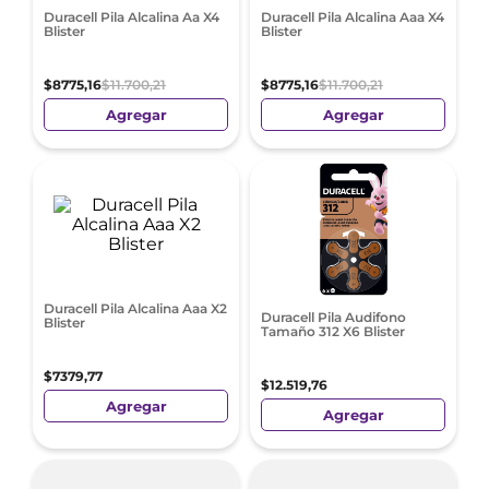
Duracell Pila Alcalina Aa X4
Duracell Pila Alcalina Aaa X4
Blister
Blister
$
8775
,
16
$
11
.
700
,
21
$
8775
,
16
$
11
.
700
,
21
Agregar
Agregar
Duracell Pila Alcalina Aaa X2
Duracell Pila Audifono
Blister
Tamaño 312 X6 Blister
$
7379
,
77
$
12
.
519
,
76
Agregar
Agregar