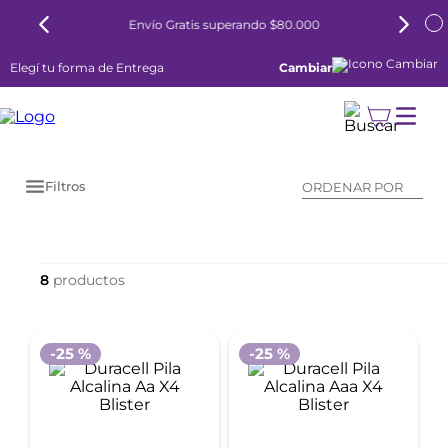
Envío Gratis superando $80.000
Elegí tu forma de Entrega
Cambiar
Filtros
ORDENAR POR
8
-
25 %
-
25 %