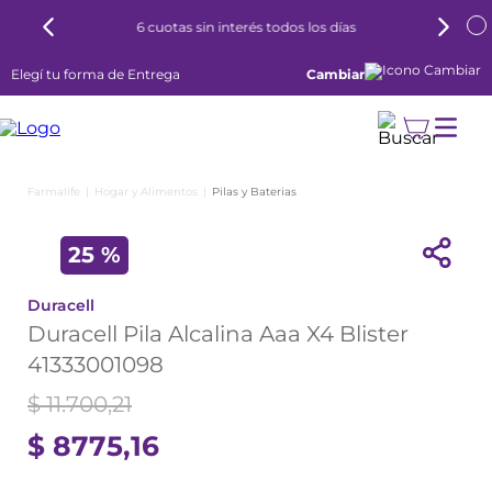
6 cuotas sin interés todos los días
Elegí tu forma de Entrega
Cambiar
Hogar y Alimentos
Pilas y Baterias
25 %
Duracell
Duracell Pila Alcalina Aaa X4 Blister
41333001098
$
11
.
700
,
21
$
8775
,
16