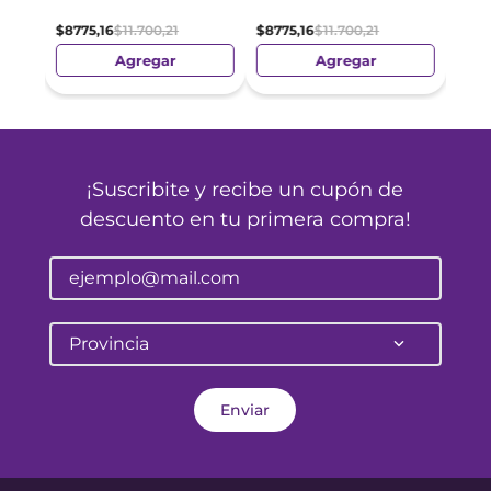
$
8775
,
16
$
11
.
700
,
21
$
8775
,
16
$
11
.
700
,
21
Agregar
Agregar
¡Suscribite y recibe un cupón de
descuento en tu primera compra!
Provincia
Enviar