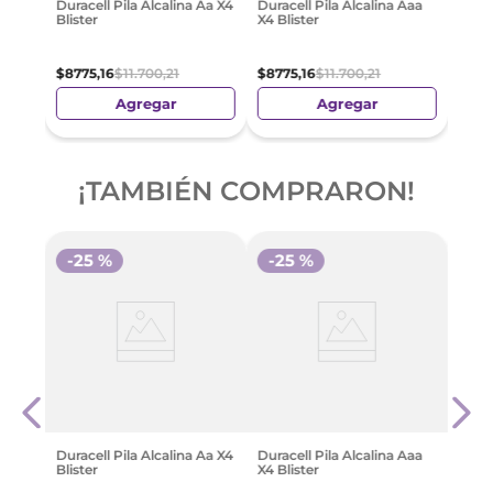
Duracell Pila Alcalina Aa X4
Duracell Pila Alcalina Aaa
Blister
X4 Blister
$
8775
,
16
$
11
.
700
,
21
$
8775
,
16
$
11
.
700
,
21
Agregar
Agregar
¡TAMBIÉN COMPRARON!
-
25 %
-
25 %
 Aa X2
Durac
Tama
$
12
.
5
Duracell Pila Alcalina Aa X4
Duracell Pila Alcalina Aaa
Blister
X4 Blister