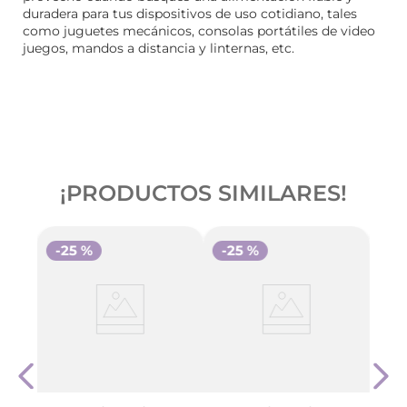
duradera para tus dispositivos de uso cotidiano, tales
como juguetes mecánicos, consolas portátiles de video
juegos, mandos a distancia y linternas, etc.
¡PRODUCTOS SIMILARES!
-
25 %
-
25 %
 Aa X2
Durac
Tama
$
12
.
5