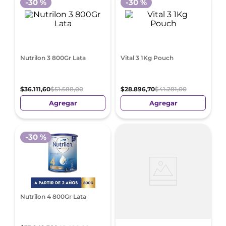
-
30 %
-
30 %
Nutrilon 3 800Gr Lata
Vital 3 1Kg Pouch
$
36
.
111
,
60
$
51
.
588
,
00
$
28
.
896
,
70
$
41
.
281
,
00
Agregar
Agregar
-
30 %
Nutrilon 4 800Gr Lata