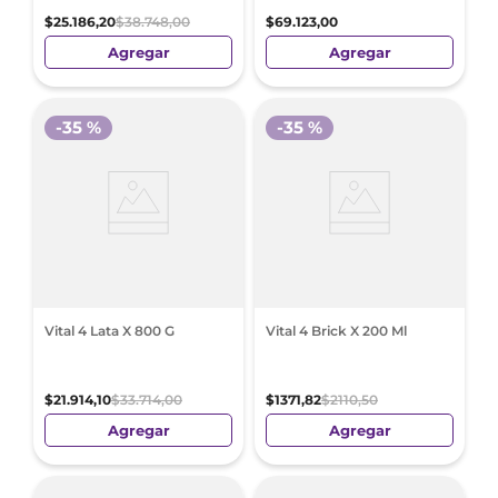
$
25
.
186
,
20
$
38
.
748
,
00
$
69
.
123
,
00
Agregar
Agregar
-
35 %
-
35 %
Vital 4 Lata X 800 G
Vital 4 Brick X 200 Ml
$
21
.
914
,
10
$
33
.
714
,
00
$
1371
,
82
$
2110
,
50
Agregar
Agregar