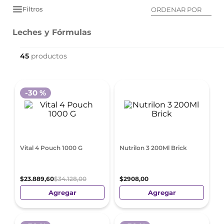
Filtros
ORDENAR POR
Leches y Fórmulas
45
-
30 %
Vital 4 Pouch 1000 G
Nutrilon 3 200Ml Brick
$
23
.
889
,
60
$
34
.
128
,
00
$
2908
,
00
Agregar
Agregar