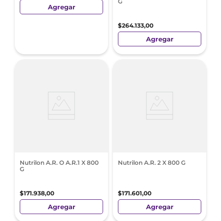
G
Agregar
$
264
.
133
,
00
Agregar
Nutrilon A.R. O A.R.1 X 800
Nutrilon A.R. 2 X 800 G
G
$
171
.
938
,
00
$
171
.
601
,
00
Agregar
Agregar