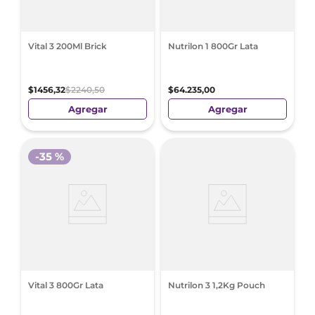
Vital 3 200Ml Brick
Nutrilon 1 800Gr Lata
$
1456
,
32
$
2240
,
50
$
64
.
235
,
00
Agregar
Agregar
-
35 %
Vital 3 800Gr Lata
Nutrilon 3 1,2Kg Pouch