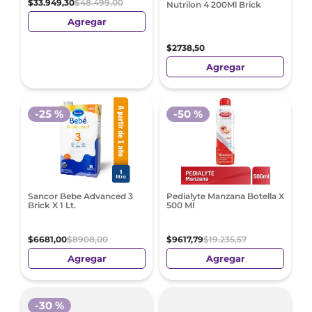
$
33
.
949
,
30
$
48
.
499
,
00
Nutrilon 4 200Ml Brick
Agregar
$
2738
,
50
Agregar
-
25 %
-
50 %
Sancor Bebe Advanced 3
Pedialyte Manzana Botella X
Brick X 1 Lt.
500 Ml
$
6681
,
00
$
8908
,
00
$
9617
,
79
$
19
.
235
,
57
Agregar
Agregar
-
30 %