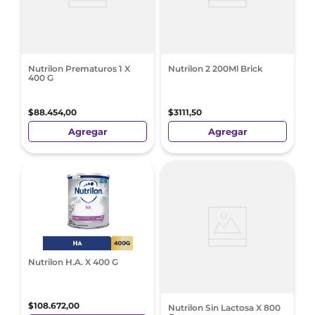
Nutrilon Prematuros 1 X
Nutrilon 2 200Ml Brick
400 G
$
88
.
454
,
00
$
3111
,
50
Agregar
Agregar
Nutrilon H.A. X 400 G
$
108
.
672
,
00
Nutrilon Sin Lactosa X 800