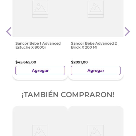
Sanc
Brick
$
209
Sancor Bebe 1 Advanced
Sancor Bebe Advanced 2
Estuche X 800Gr
Brick X 200 Ml
$
45
.
665
,
00
$
2091
,
00
Agregar
Agregar
¡TAMBIÉN COMPRARON!
-
3