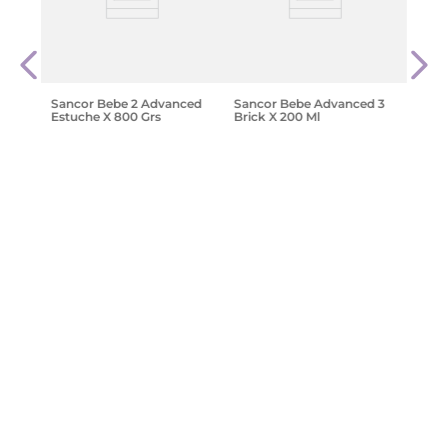
 Lata
Vital
$
145
Sancor Bebe 2 Advanced
Sancor Bebe Advanced 3
Estuche X 800 Grs
Brick X 200 Ml
$
45
.
665
,
00
$
2091
,
00
Agregar
Agregar
¡Suscribite y recibe un cupón de
descuento en tu primera compra!