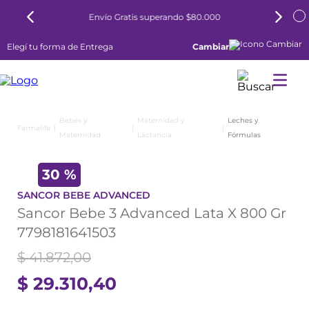
Envío Gratis superando $80.000
Elegí tu forma de Entrega
Cambiar
Bebés y
Maternidad y
Leches y
Maternidad
Lactancia
Fórmulas
30 %
SANCOR BEBE ADVANCED
Sancor Bebe 3 Advanced Lata X 800 Gr
7798181641503
$
41
.
872
,
00
$
29
.
310
,
40