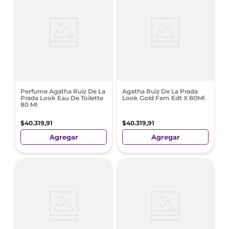
Perfume Agatha Ruiz De La
Agatha Ruiz De La Prada
Prada Look Eau De Toilette
Look Gold Fem Edt X 80Ml
80 Ml
$
40
.
319
,
91
$
40
.
319
,
91
Agregar
Agregar