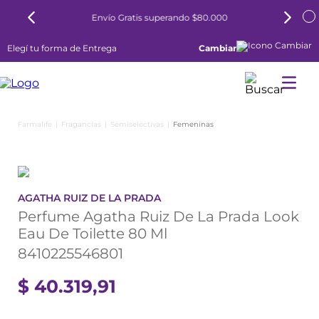
Envío Gratis superando $80.000
6 cuotas si
Elegí tu forma de Entrega
Cambiar
Fragancias
Semiselectivas
Femeninas
AGATHA RUIZ DE LA PRADA
Perfume Agatha Ruiz De La Prada Look
Eau De Toilette 80 Ml
8410225546801
$
40
.
319
,
91