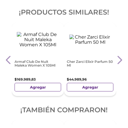
¡PRODUCTOS SIMILARES!
Polo
Agat
dp
Beso
$
42
.
Armaf Club De Nuit
Cher Zarci Elixir Parfum 50
Maleka Women X 105Ml
Ml
$
169
.
989
,
83
$
44
.
989
,
96
Agregar
Agregar