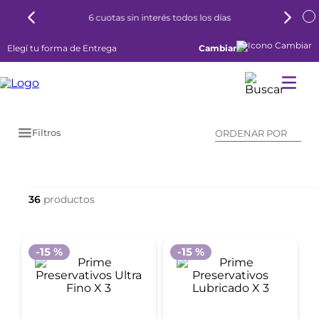
6 cuotas sin interés todos los días
Elegí tu forma de Entrega
Cambiar
Filtros
ORDENAR POR
36
-
15 %
-
15 %