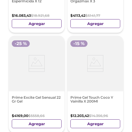
Espermicida X 12
Orgazmax X 3
$
16
.
083
,
43
$
18
.
921
,
68
$
4113
,
42
$
5141
,
77
Agregar
Agregar
-
25 %
-
15 %
Prime Excite Gel Sensual 22
Prime Gel Touch Coco Y
Gr Gel
Vainilla X 200Ml
$
4169
,
00
$
5558
,
66
$
12
.
203
,
42
$
14
.
356
,
96
Agregar
Agregar