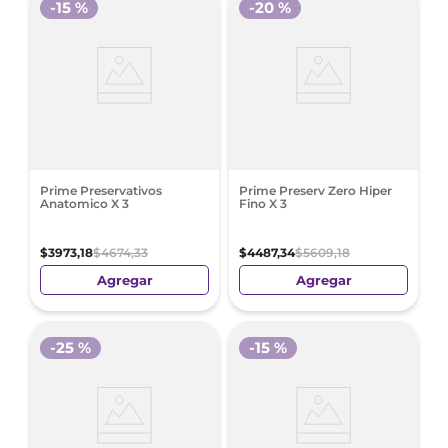
-
15 %
-
20 %
Prime Preservativos
Prime Preserv Zero Hiper
Anatomico X 3
Fino X 3
$
3973
,
18
$
4674
,
33
$
4487
,
34
$
5609
,
18
Agregar
Agregar
-
25 %
-
15 %