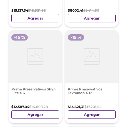
$
15
.
137
,
34
$
18
.
921
,
68
$
8002
,
41
$
9414
,
60
Agregar
Agregar
-
15 %
-
15 %
Prime Preservativos Skyn
Prime Preservativos
Elite X 6
Texturado X 12
$
12
.
587
,
04
$
14
.
808
,
28
$
14
.
621
,
31
$
17
.
201
,
54
Agregar
Agregar