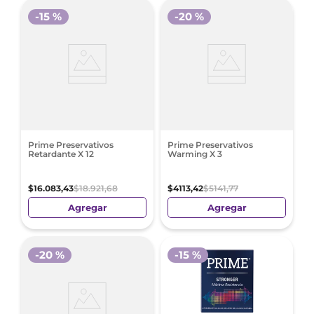
-
15 %
-
20 %
Prime Preservativos
Prime Preservativos
Retardante X 12
Warming X 3
$
16
.
083
,
43
$
18
.
921
,
68
$
4113
,
42
$
5141
,
77
Agregar
Agregar
-
20 %
-
15 %