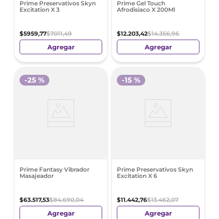
Prime Preservativos Skyn
Prime Gel Touch
Excitation X 3
Afrodisiaco X 200Ml
$
5959
,
77
$
7011
,
49
$
12
.
203
,
42
$
14
.
356
,
96
Agregar
Agregar
-
25 %
-
15 %
Prime Fantasy Vibrador
Prime Preservativos Skyn
Masajeador
Excitation X 6
$
63
.
517
,
53
$
84
.
690
,
04
$
11
.
442
,
76
$
13
.
462
,
07
Agregar
Agregar