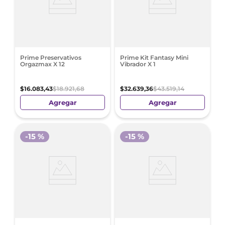
Prime Preservativos
Prime Kit Fantasy Mini
Orgazmax X 12
Vibrador X 1
$
16
.
083
,
43
$
18
.
921
,
68
$
32
.
639
,
36
$
43
.
519
,
14
Agregar
Agregar
-
15 %
-
15 %