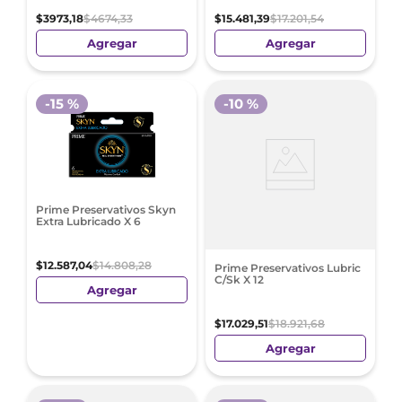
$
3973
,
18
$
4674
,
33
$
15
.
481
,
39
$
17
.
201
,
54
Agregar
Agregar
-
15 %
-
10 %
Prime Preservativos Skyn
Extra Lubricado X 6
$
12
.
587
,
04
$
14
.
808
,
28
Prime Preservativos Lubric
C/Sk X 12
Agregar
$
17
.
029
,
51
$
18
.
921
,
68
Agregar