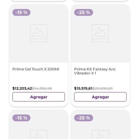
-
15 %
-
25 %
Prime Gel Touch X 200Ml
Prime Kit Fantasy Aro
Vibrador X 1
$
12
.
203
,
42
$
14
.
356
,
96
$
15
.
519
,
61
$
20
.
692
,
81
Agregar
Agregar
-
15 %
-
25 %