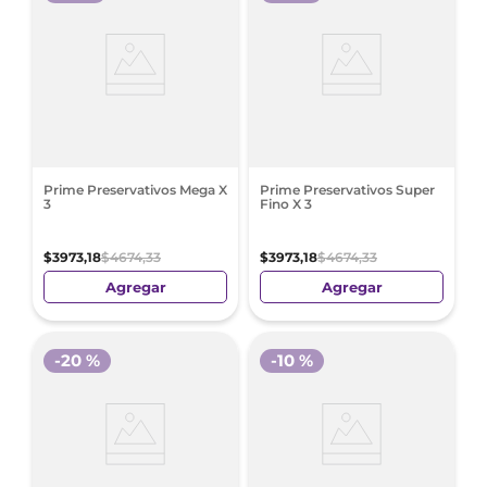
Prime Preservativos Mega X
Prime Preservativos Super
3
Fino X 3
$
3973
,
18
$
4674
,
33
$
3973
,
18
$
4674
,
33
Agregar
Agregar
-
20 %
-
10 %