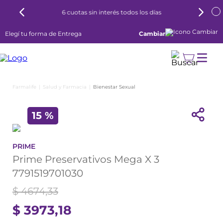
6 cuotas sin interés todos los días
Elegí tu forma de Entrega
Cambiar
Salud y Farmacia
Bienestar Sexual
15 %
PRIME
Prime Preservativos Mega X 3
7791519701030
$
4674
,
33
$
3973
,
18