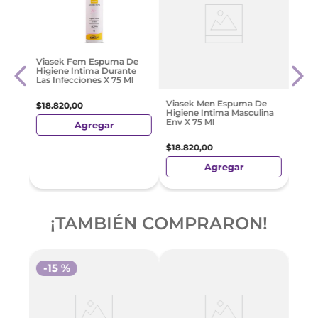
Vias
Viasek Fem Espuma De
o
Hidr
Higiene Intima Durante
eal
Meno
Las Infecciones X 75 Ml
50 M
$
18
.
Viasek Men Espuma De
$
18
.
820
,
00
Higiene Intima Masculina
Env X 75 Ml
Agregar
$
18
.
820
,
00
Agregar
¡TAMBIÉN COMPRARON!
-
15 %