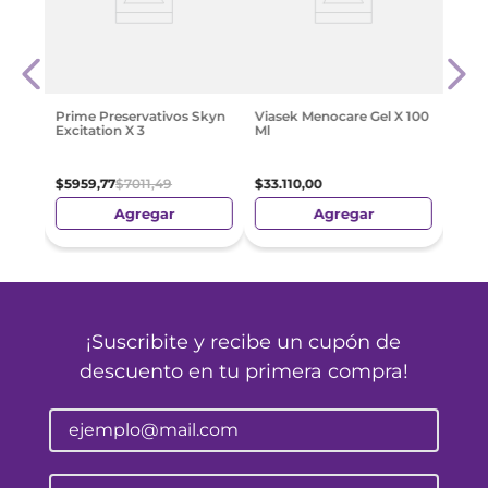
el
Prim
Extra
$
14
.
Prime Preservativos Skyn
Viasek Menocare Gel X 100
Excitation X 3
Ml
$
5959
,
77
$
7011
,
49
$
33
.
110
,
00
Agregar
Agregar
¡Suscribite y recibe un cupón de
descuento en tu primera compra!