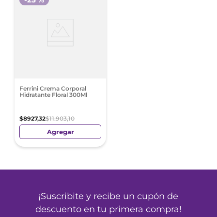
Ferrini Crema Corporal
Hidratante Floral 300Ml
$
8927
,
32
$
11
.
903
,
10
Agregar
¡Suscribite y recibe un cupón de
descuento en tu primera compra!