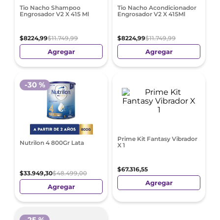
Tio Nacho Shampoo
Tio Nacho Acondicionador
Engrosador V2 X 415 Ml
Engrosador V2 X 415Ml
$
8224
,
99
$
11
.
749
,
99
$
8224
,
99
$
11
.
749
,
99
Agregar
Agregar
-
30 %
Prime Kit Fantasy Vibrador
Nutrilon 4 800Gr Lata
X 1
$
67
.
316
,
55
$
33
.
949
,
30
$
48
.
499
,
00
Agregar
Agregar
-
25 %