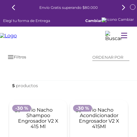
Envío Gratis superando $80.000
Elegí tu forma de Entrega
Cambiar
Filtros
ORDENAR POR
5
-
30 %
-
30 %