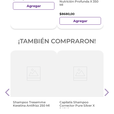
Nutrición Profunda X 350
Ml
Agregar
$
8680
,
00
Agregar
¡TAMBIÉN COMPRARON!
odbye
Tres
Boto
$
870
Shampoo Tresemme
Capilatis Shampoo
Keratina Antifrizz 250 Ml
Corrector Pure Silver X
240Ml