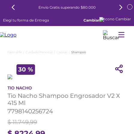
6 cuotas sin interés todos los días
Elegí tu forma de Entrega
Cambiar
Cuidado Personal
Capilar
Shampoo
30 %
TIO NACHO
Tio Nacho Shampoo Engrosador V2 X
415 Ml
7798140256724
$
11
.
749
,
99
$
8224
,
99