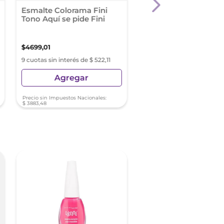
Esmalte Colorama Fini
Opi Nl Summer Ed I
Tono Aquí se pide Fini
Yacht Leaving
$
4699
,
01
$
13
.
568
,
86
9 cuotas sin interés de $ 522,11
9 cuotas sin interés de $ 15
Agregar
Agregar
Precio sin Impuestos Nacionales:
Precio sin Impuestos Nacionale
$
3883
,
48
$
11
.
213
,
93