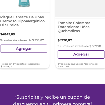
Risque Esmalte De Uñas
Cremoso Hipoalergénico
Esmalte Colorama
Oi Sumida
Tratamiento Uñas
Quebradizas
$
4849
,
89
$
5290
,
07
9 cuotas sin interés de $ 538,87
9 cuotas sin interés de $ 587,78
Agregar
Agregar
Precio sin Impuestos Nacionales:
Precio sin Impuestos Nacionales:
$
4008
,
17
$
4371
,
96
¡Suscribite y recibe un cupón de
descuento en tu primera compra!