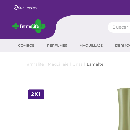
Envío GRATIS a todo el país desde $80.000
Sucursales
Buscar pr
TÉRMIN
COMBOS
PERFUMES
MAQUILLAJE
DERMO
prot
ser
Maquillaje
Unas
Esmalte
crea
sha
prot
corr
agua
másc