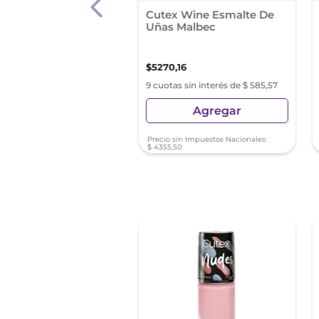
lte Colorama Negro
Cutex Wine Esmalte De
Uñas Malbec
0
,
07
$
5270
,
16
as sin interés de $ 587,78
9 cuotas sin interés de $ 585,57
Agregar
Agregar
sin Impuestos Nacionales:
Precio sin Impuestos Nacionales:
96
$
4355
,
50