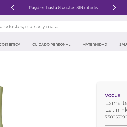
Pagá en hasta 8 cuotas SIN interés
oductos, marcas y más...
OS MÁS BUSCADOS
COSMÉTICA
CUIDADO PERSONAL
MATERNIDAD
SAL
ector solar
um
tina
mpoo
eina
VOGUE
ector
Esmalte
 micelar
Latin F
75095529
ara pestañas