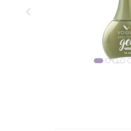
roch
des