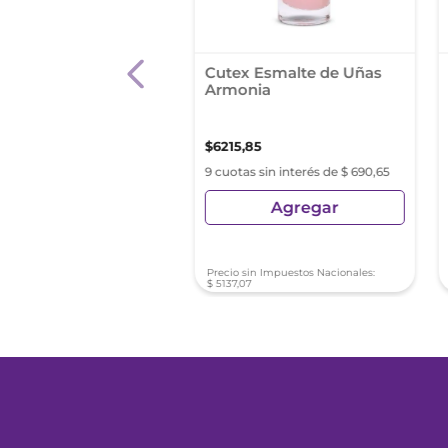
lte Colorama
Cutex Esmalte de Uñas
ados Tono Rosa
Armonia
al
9
,
01
$
6215
,
85
s sin interés de $ 522,11
9 cuotas sin interés de $ 690,65
Agregar
Agregar
sin Impuestos Nacionales:
Precio sin Impuestos Nacionales:
48
$
5137
,
07