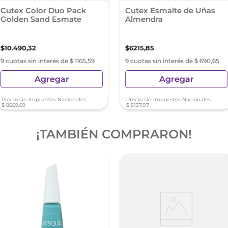
Cutex Color Duo Pack
Cutex Esmalte de Uñas
Golden Sand Esmate
Almendra
$
10
.
490
,
32
$
6215
,
85
9 cuotas sin interés de $ 1165,59
9 cuotas sin interés de $ 690,65
Agregar
Agregar
Precio sin Impuestos Nacionales:
Precio sin Impuestos Nacionales:
$
8669
,
69
$
5137
,
07
¡TAMBIÉN COMPRARON!