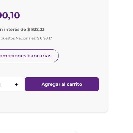
90
,
10
in interés de $ 832,23
mpuestos Nacionales:
$
6190
,
17
romociones bancarias
Agregar al carrito
＋