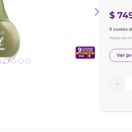
e posay
odorante
$
74
9 cuotas s
Precio sin I
Ver p
－