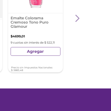
Emalte Colorama
Esmalte Colorama
Cremoso Tono Puro
Perlados Tono Rosa
Glamour
Cristal
$
4699
,
01
$
4699
,
01
9 cuotas sin interés de $ 522,11
9 cuotas sin interés de $ 52
Agregar
Agregar
Precio sin Impuestos Nacionales:
Precio sin Impuestos Nacionale
$
3883
,
48
$
3883
,
48