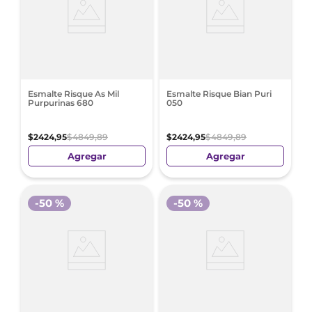
Esmalte Risque As Mil
Esmalte Risque Bian Puri
Purpurinas 680
050
$
2424
,
95
$
4849
,
89
$
2424
,
95
$
4849
,
89
Agregar
Agregar
-
50 %
-
50 %