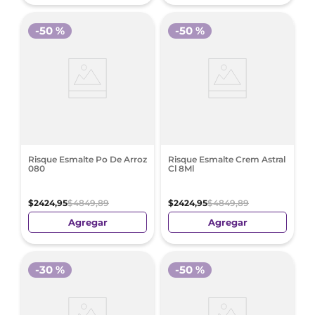
-
50 %
-
50 %
Risque Esmalte Po De Arroz
Risque Esmalte Crem Astral
080
Cl 8Ml
$
2424
,
95
$
4849
,
89
$
2424
,
95
$
4849
,
89
Agregar
Agregar
-
30 %
-
50 %