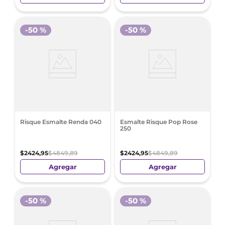
-
50 %
-
50 %
Risque Esmalte Renda 040
Esmalte Risque Pop Rose
250
$
2424
,
95
$
4849
,
89
$
2424
,
95
$
4849
,
89
Agregar
Agregar
-
50 %
-
50 %