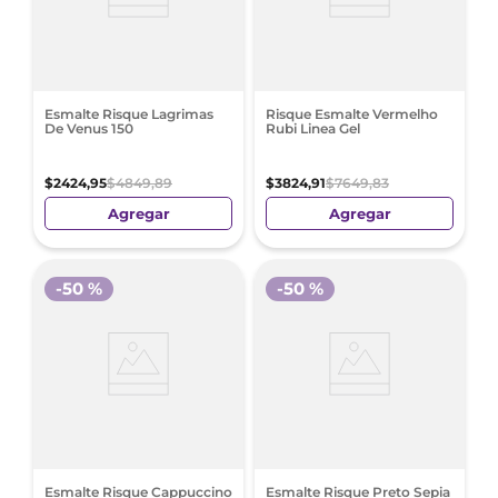
Esmalte Risque Lagrimas
Risque Esmalte Vermelho
De Venus 150
Rubi Linea Gel
$
2424
,
95
$
4849
,
89
$
3824
,
91
$
7649
,
83
Agregar
Agregar
-
50 %
-
50 %
Esmalte Risque Cappuccino
Esmalte Risque Preto Sepia