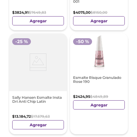
001
$
3824
,
91
$
7649
,
83
$
4075
,
00
$
8150
,
00
Agregar
Agregar
-
25 %
-
50 %
Esmalte Risque Granulado
Rose 190
$
2424
,
95
$
4849
,
89
Sally Hansen Esmalte Insta
Dri Anti Chip Latin
Agregar
$
13
.
184
,
72
$
17
.
579
,
63
Agregar