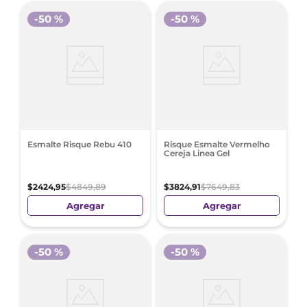
-
50 %
-
50 %
Esmalte Risque Rebu 410
Risque Esmalte Vermelho
Cereja Linea Gel
$
2424
,
95
$
4849
,
89
$
3824
,
91
$
7649
,
83
Agregar
Agregar
-
50 %
-
50 %