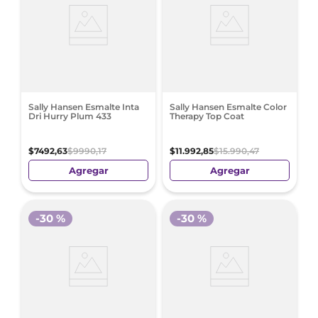
Sally Hansen Esmalte Inta
Sally Hansen Esmalte Color
Dri Hurry Plum 433
Therapy Top Coat
$
7492
,
63
$
9990
,
17
$
11
.
992
,
85
$
15
.
990
,
47
Agregar
Agregar
-
30 %
-
30 %