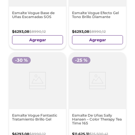
Esmalte Vogue Base de
Esmalte Vogue Efecto Gel
Uñas Escamadas SOS
Tono Brillo Diamante
$
6293
,
08
$
8990
,
12
$
6293
,
08
$
8990
,
12
Agregar
Agregar
-
30 %
-
25 %
Esmalte Vogue Fantastic
Esmalte De Uñas Sally
Tratamiento Brillo Gel
Hansen – Color Therapy Tea
Time 165
$
6293
,
08
$
8990
,
12
$
11
.
625
,
31
$
15
.
500
,
41