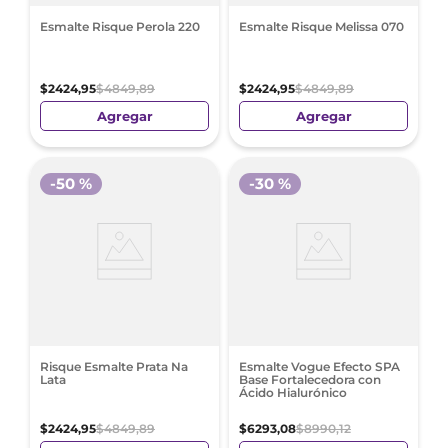
Esmalte Risque Perola 220
Esmalte Risque Melissa 070
$
2424
,
95
$
4849
,
89
$
2424
,
95
$
4849
,
89
Agregar
Agregar
-
50 %
-
30 %
Risque Esmalte Prata Na
Esmalte Vogue Efecto SPA
Lata
Base Fortalecedora con
Ácido Hialurónico
$
2424
,
95
$
4849
,
89
$
6293
,
08
$
8990
,
12