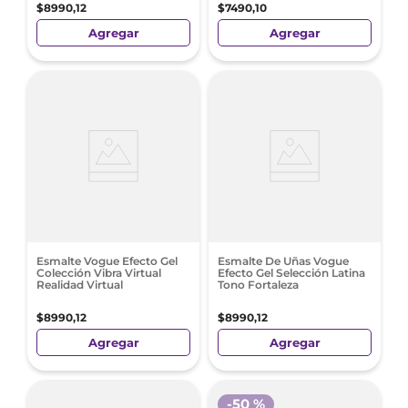
$
8990
,
12
$
7490
,
10
Agregar
Agregar
Esmalte Vogue Efecto Gel
Esmalte De Uñas Vogue
Colección Vibra Virtual
Efecto Gel Selección Latina
Realidad Virtual
Tono Fortaleza
$
8990
,
12
$
8990
,
12
Agregar
Agregar
-
50 %