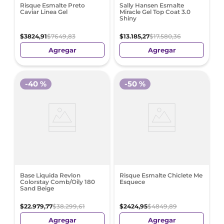
Risque Esmalte Preto
Sally Hansen Esmalte
Caviar Linea Gel
Miracle Gel Top Coat 3.0
Shiny
$
3824
,
91
$
7649
,
83
$
13
.
185
,
27
$
17
.
580
,
36
Agregar
Agregar
-
40 %
-
50 %
Base Liquida Revlon
Risque Esmalte Chiclete Me
Colorstay Comb/Oily 180
Esquece
Sand Beige
$
22
.
979
,
77
$
38
.
299
,
61
$
2424
,
95
$
4849
,
89
Agregar
Agregar