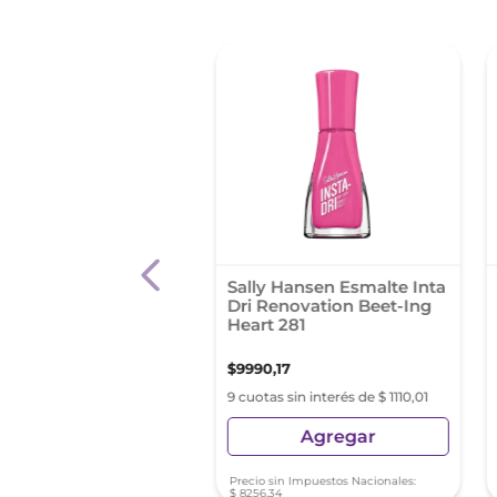
Esmalte The Sunrise
Sally Hansen Esmalte Inta
Dri Renovation Beet-Ing
Heart 281
0
,
01
$
9990
,
17
s sin interés de $ 676,66
9 cuotas sin interés de $ 1110,01
Agregar
Agregar
sin Impuestos Nacionales:
Precio sin Impuestos Nacionales:
07
$
8256
,
34