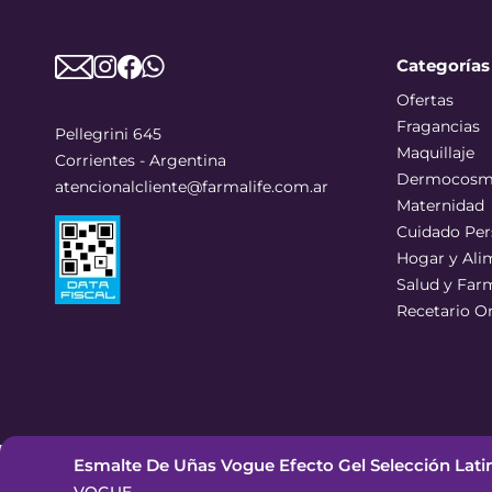
Categorías
Ofertas
Fragancias
Pellegrini 645
Maquillaje
Corrientes - Argentina
Dermocosm
atencionalcliente@farmalife.com.ar
Maternidad
Cuidado Per
Hogar y Ali
Salud y Far
Recetario O
Esmalte De Uñas Vogue Efecto Gel Selección Latin
©
2026
Todos los derechos reservados