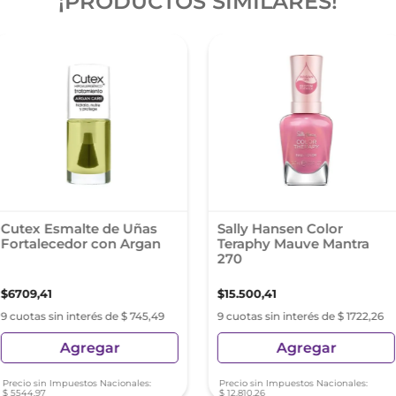
¡PRODUCTOS SIMILARES!
Cutex Esmalte de Uñas
Sally Hansen Color
Fortalecedor con Argan
Teraphy Mauve Mantra
270
$
6709
,
41
$
15
.
500
,
41
9 cuotas sin interés de $ 745,49
9 cuotas sin interés de $ 1722,26
Agregar
Agregar
Precio sin Impuestos Nacionales:
Precio sin Impuestos Nacionales:
$
5544
,
97
$
12
.
810
,
26