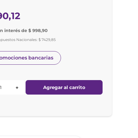
90
,
12
in interés de $ 998,90
mpuestos Nacionales:
$
7429
,
85
romociones bancarias
Agregar al carrito
＋