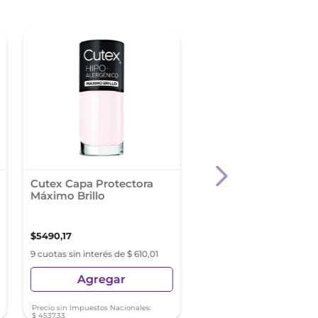
Cutex Capa Protectora
Sally Hansen Pure
Máximo Brillo
Renovation Natural 
305
$
5490
,
17
$
13
.
400
,
31
9 cuotas sin interés de $ 610,01
9 cuotas sin interés de $ 1
Agregar
Agregar
Precio sin Impuestos Nacionales:
Precio sin Impuestos Nacionale
$
4537
,
33
$
11
.
074
,
64