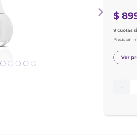
nol
ura
$
89
9 cuotas s
Precio sin I
Ver p
－