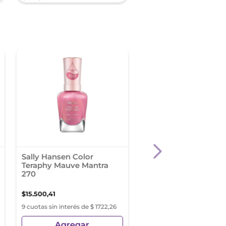
Sally Hansen Color
Sally Hansen Esmalt
Teraphy Mauve Mantra
Pure Base Top Coat 1
270
$
15
.
500
,
41
$
14
.
100
,
33
9 cuotas sin interés de $ 1722,26
9 cuotas sin interés de $ 15
Agregar
Agregar