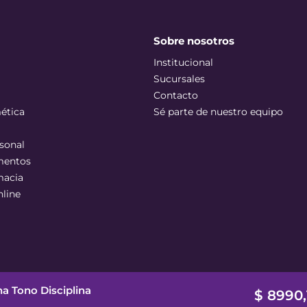
Sobre nosotros
Institucional
Sucursales
Contacto
ética
Sé parte de nuestro equipo
sonal
mentos
macia
nline
a Tono Disciplina
$
8990
,