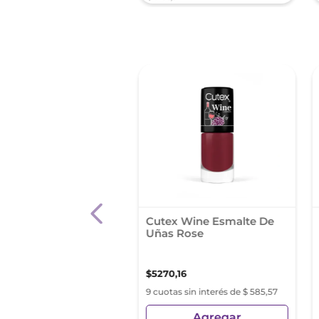
y Hansen Esmalte
Cutex Wine Esmalte De
Base Top Coat 101
Uñas Rose
0
,
33
$
5270
,
16
s sin interés de $ 1566,70
9 cuotas sin interés de $ 585,57
Agregar
Agregar