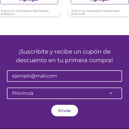
Precio sin Impuestos Nacionales:
Precio sin Impuestos Nacionales:
$
8256
,
34
$
5544
,
97
¡Suscribite y recibe un cupón de
descuento en tu primera compra!
Provincia
Enviar