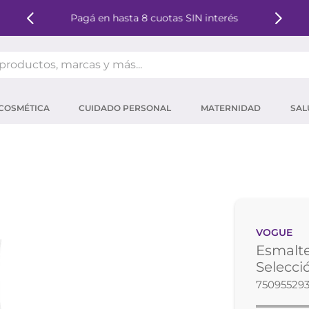
Pagá en hasta 8 cuotas SIN interés
oductos, marcas y más...
OS MÁS BUSCADOS
COSMÉTICA
CUIDADO PERSONAL
MATERNIDAD
SAL
ector solar
um
tina
mpoo
eina
VOGUE
 micelar
Esmalte
ector
Selecci
75095529
ara pestañas