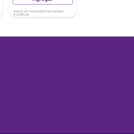
Precio sin Impuestos Nacionales:
Precio sin Impuestos Nacionale
$
12
.
810
,
26
$
11
.
653
,
17