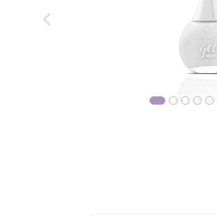
reti
tint