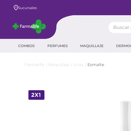
Envío GRATIS a todo el país desde $80.000
Sucursales
Buscar pr
TÉRMIN
COMBOS
PERFUMES
MAQUILLAJE
DERMO
prot
ser
Maquillaje
Unas
Esmalte
crea
sha
prot
agua
corr
masc