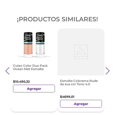
¡PRODUCTOS SIMILARES!
Opi 
Cutex Color Duo Pack
fil
Spic
Ocean Mist Esmalte
$
13
.
7
Esmalte Colorama Nude
$
10
.
490
,
32
da sua cor Tono 4.0
Agregar
$
4699
,
01
Agregar