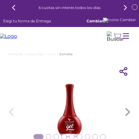
6 cuotas sin interés todos los días
Elegí tu forma de Entrega
Cambiar
Maquillaje
Unas
Esmalte