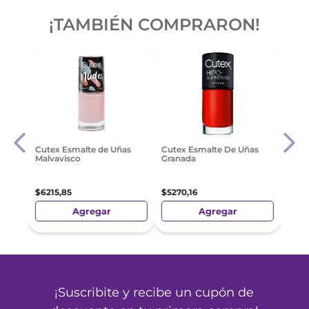
¡TAMBIÉN COMPRARON!
Cute
Cutex Esmalte de Uñas
Cutex Esmalte De Uñas
rk
Malvavisco
Granada
$
68
$
6215
,
85
$
5270
,
16
Agregar
Agregar
¡Suscribite y recibe un cupón de