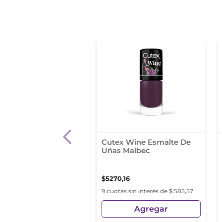
 Esmalte Nll60 -
Cutex Wine Esmalte De
 Tulips
Uñas Malbec
3
,
33
$
5270
,
16
s sin interés de $ 1529,25
9 cuotas sin interés de $ 585,57
Agregar
Agregar