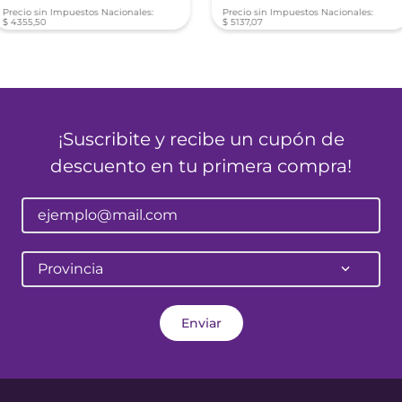
Precio sin Impuestos Nacionales:
Precio sin Impuestos Nacionales:
$
4355
,
50
$
5137
,
07
¡Suscribite y recibe un cupón de
descuento en tu primera compra!
Provincia
Enviar