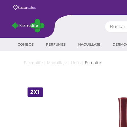
Envío GRATIS a todo el país desde $80.000
Sucursales
Buscar pr
TÉRMIN
COMBOS
PERFUMES
MAQUILLAJE
DERMO
prot
ser
Maquillaje
Unas
Esmalte
crea
sha
prot
agua
corr
másc