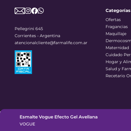
Categorías
Ofertas
Fragancias
Pellegrini 645
Maquillaje
Corrientes - Argentina
Dermocosm
atencionalcliente@farmalife.com.ar
Maternidad
Cuidado Per
Hogar y Ali
Salud y Far
Recetario O
Esmalte Vogue Efecto Gel Avellana
©
2026
Todos los derechos reservados
VOGUE