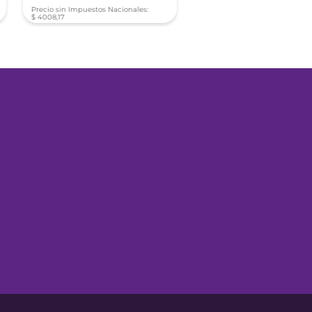
Precio sin Impuestos Nacionales:
Precio sin Impuestos Nacionale
$
4008
,
17
$
4008
,
17