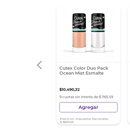
 Esmalte Nlh22 -
Cutex Color Duo Pack
y Bunny
Ocean Mist Esmalte
3
,
33
$
10
.
490
,
32
s sin interés de $ 1529,25
9 cuotas sin interés de $ 1165,59
Agregar
Agregar
sin Impuestos Nacionales:
Precio sin Impuestos Nacionales:
,
65
$
8669
,
69