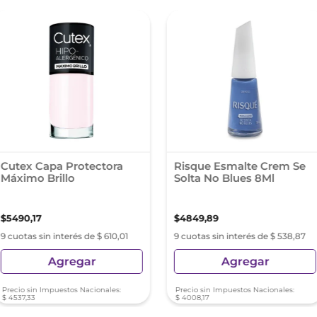
Cutex Capa Protectora
Risque Esmalte Crem Se
Máximo Brillo
Solta No Blues 8Ml
$
5490
,
17
$
4849
,
89
9 cuotas sin interés de $ 610,01
9 cuotas sin interés de $ 538,87
Agregar
Agregar
Precio sin Impuestos Nacionales:
Precio sin Impuestos Nacionales:
$
4537
,
33
$
4008
,
17