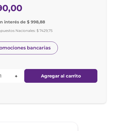
90
,
00
in interés de $ 998,88
mpuestos Nacionales:
$
7429
,
75
romociones bancarias
Agregar al carrito
＋