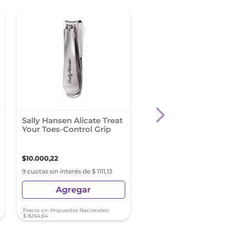
Sally Hansen Alicate Treat
Cher Esmalte The Su
Your Toes-Control Grip
$
10
.
000
,
22
$
6090
,
01
9 cuotas sin interés de $ 1111,13
9 cuotas sin interés de $ 6
Agregar
Agregar
Precio sin Impuestos Nacionales:
Precio sin Impuestos Nacionale
$
8264
,
64
$
5033
,
07