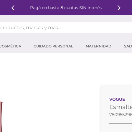
Pagá en hasta 8 cuotas SIN interés
oductos, marcas y más...
OS MÁS BUSCADOS
COSMÉTICA
CUIDADO PERSONAL
MATERNIDAD
SAL
ector solar
um
tina
mpoo
eina
VOGUE
 micelar
Esmalte
ector
75095529
ara pestañas