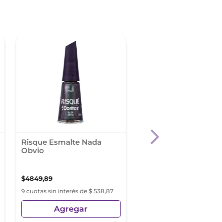
Risque Esmalte Nada
Risque Esmalte Ulti
Obvio
Doritos Do Pacote 8 
$
4849
,
89
$
4849
,
89
9 cuotas sin interés de $ 538,87
9 cuotas sin interés de $ 5
Agregar
Agregar