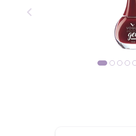
reti
roch