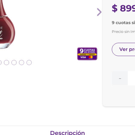
nol
$
89
e posay
9 cuotas s
Precio sin I
Ver p
－
Descripción