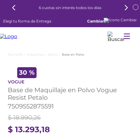
6 cuotas sin interés todos los días
Elegí tu forma de Entrega
Cambiar
Maquillaje
Rostro
Base en Polvo
30 %
VOGUE
Base de Maquillaje en Polvo Vogue
Resist Petalo
7509552875591
$
18
.
990
,
26
$
13
.
293
,
18