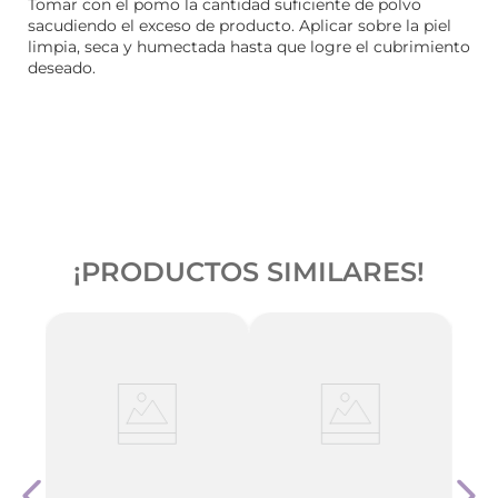
Tomar con el pomo la cantidad suficiente de polvo
sacudiendo el exceso de producto. Aplicar sobre la piel
limpia, seca y humectada hasta que logre el cubrimiento
deseado.
¡PRODUCTOS SIMILARES!
-
3
ue
Base 
Polv