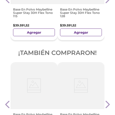
$
13
.
2
Base En Polvo Maybelline
Base En Polvo Maybelline
Super Stay 30H Flex Tono
Super Stay 30H Flex Tono
115
128
$
39
.
591
,
52
$
39
.
591
,
52
Agregar
Agregar
¡TAMBIÉN COMPRARON!
ue
Base
ural
Supe
128
$
39
.
Base En Polvo Maybelline
Base En Polvo Maybelline