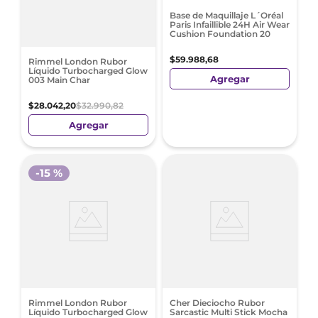
Base de Maquillaje L´Oréal
Paris Infaillible 24H Air Wear
Cushion Foundation 20
$
59
.
988
,
68
Rimmel London Rubor
Líquido Turbocharged Glow
Agregar
003 Main Char
$
28
.
042
,
20
$
32
.
990
,
82
Agregar
-
15 %
Rimmel London Rubor
Cher Dieciocho Rubor
Líquido Turbocharged Glow
Sarcastic Multi Stick Mocha