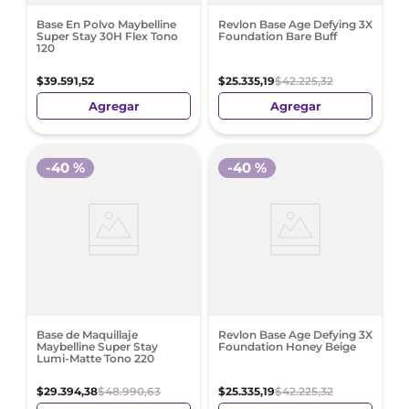
Base En Polvo Maybelline
Revlon Base Age Defying 3X
Super Stay 30H Flex Tono
Foundation Bare Buff
120
$
39
.
591
,
52
$
25
.
335
,
19
$
42
.
225
,
32
Agregar
Agregar
-
40 %
-
40 %
Base de Maquillaje
Revlon Base Age Defying 3X
Maybelline Super Stay
Foundation Honey Beige
Lumi-Matte Tono 220
$
29
.
394
,
38
$
48
.
990
,
63
$
25
.
335
,
19
$
42
.
225
,
32