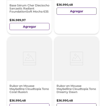
$
36
.
990
,
48
Base Sérum Cher Dieciocho
Sarcastic Radiant
Agregar
FoundationSoft Mocha 635
$
36
.
989
,
97
Agregar
Rubor en Mousse
Rubor en Mousse
Maybelline Cloudtopia Tono
Maybelline Cloudtopia Tono
Coral Illusion
Dreamy Dawn
$
36
.
990
,
48
$
36
.
990
,
48