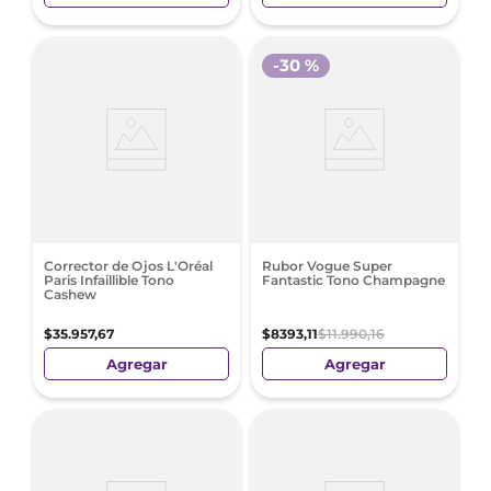
-
30 %
Corrector de Ojos L'Oréal
Rubor Vogue Super
Paris Infaillible Tono
Fantastic Tono Champagne
Cashew
$
35
.
957
,
67
$
8393
,
11
$
11
.
990
,
16
Agregar
Agregar