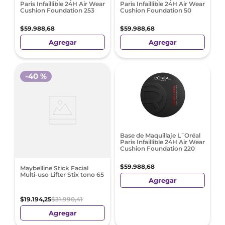
Paris Infaillible 24H Air Wear
Paris Infaillible 24H Air Wear
Cushion Foundation 253
Cushion Foundation 50
$
59
.
988
,
68
$
59
.
988
,
68
Agregar
Agregar
-
40 %
Base de Maquillaje L´Oréal
Paris Infaillible 24H Air Wear
Cushion Foundation 220
$
59
.
988
,
68
Maybelline Stick Facial
Multi-uso Lifter Stix tono 65
Agregar
$
19
.
194
,
25
$
31
.
990
,
41
Agregar