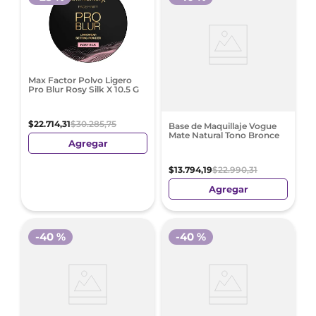
Max Factor Polvo Ligero
Pro Blur Rosy Silk X 10.5 G
$
22
.
714
,
31
$
30
.
285
,
75
Base de Maquillaje Vogue
Mate Natural Tono Bronce
Agregar
$
13
.
794
,
19
$
22
.
990
,
31
Agregar
-
40 %
-
40 %