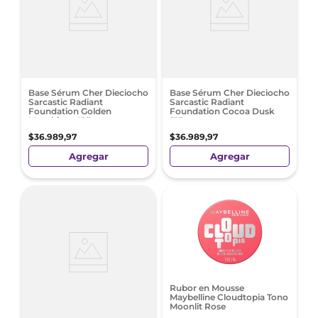
Base Sérum Cher Dieciocho
Base Sérum Cher Dieciocho
Sarcastic Radiant
Sarcastic Radiant
Foundation Golden
Foundation Cocoa Dusk
Macchiato 425
515
$
36
.
989
,
97
$
36
.
989
,
97
Agregar
Agregar
Rubor en Mousse
Maybelline Cloudtopia Tono
Moonlit Rose