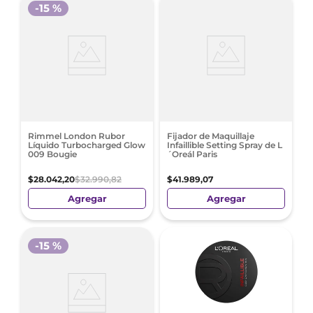
-
15 %
Rimmel London Rubor
Fijador de Maquillaje
Líquido Turbocharged Glow
Infaillible Setting Spray de L
009 Bougie
´Oreál Paris
$
28
.
042
,
20
$
32
.
990
,
82
$
41
.
989
,
07
Agregar
Agregar
-
15 %