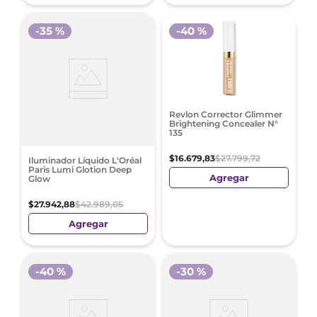
-
35 %
-
40 %
Revlon Corrector Glimmer
Brightening Concealer N°
135
$
16
.
679
,
83
$
27
.
799
,
72
Iluminador Líquido L'Oréal
Paris Lumi Glotion Deep
Agregar
Glow
$
27
.
942
,
88
$
42
.
989
,
05
Agregar
-
40 %
-
30 %