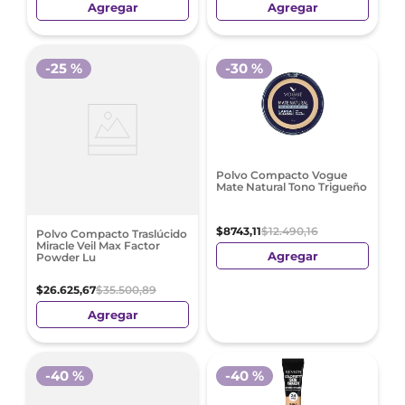
Agregar
Agregar
-
25 %
-
30 %
Polvo Compacto Vogue
Mate Natural Tono Trigueño
$
8743
,
11
$
12
.
490
,
16
Polvo Compacto Traslúcido
Miracle Veil Max Factor
Agregar
Powder Lu
$
26
.
625
,
67
$
35
.
500
,
89
Agregar
-
40 %
-
40 %