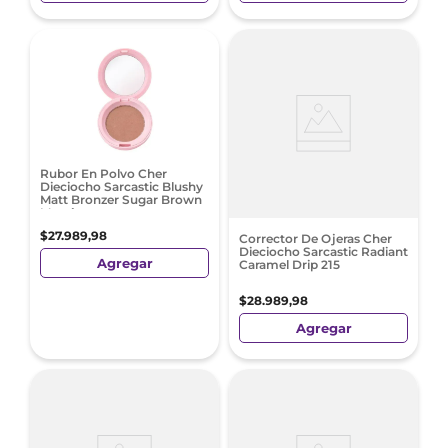
Rubor En Polvo Cher
Dieciocho Sarcastic Blushy
Matt Bronzer Sugar Brown
Marrón
$
27
.
989
,
98
Corrector De Ojeras Cher
Dieciocho Sarcastic Radiant
Agregar
Caramel Drip 215
$
28
.
989
,
98
Agregar