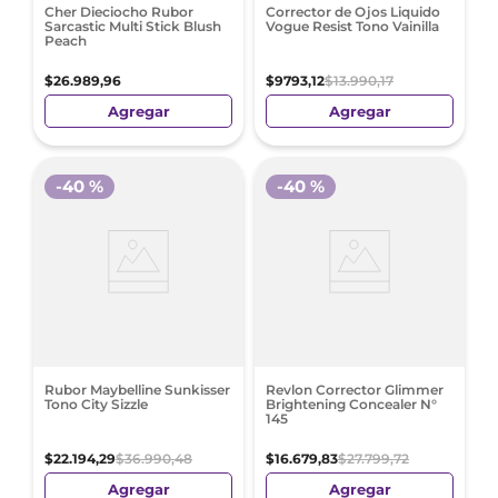
Cher Dieciocho Rubor
Corrector de Ojos Liquido
Sarcastic Multi Stick Blush
Vogue Resist Tono Vainilla
Peach
$
26
.
989
,
96
$
9793
,
12
$
13
.
990
,
17
Agregar
Agregar
-
40 %
-
40 %
Rubor Maybelline Sunkisser
Revlon Corrector Glimmer
Tono City Sizzle
Brightening Concealer N°
145
$
22
.
194
,
29
$
36
.
990
,
48
$
16
.
679
,
83
$
27
.
799
,
72
Agregar
Agregar