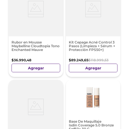
Rubor en Mousse
Kit Cepage Acné Control 3
Maybelline Cloudtopia Tono
Pasos (Limpieza + Sérum +
Enchanted Mauve
Protección FPS50+)
$
36
.
990
,
48
$
89
.
249
,
65
$
118
.
999
,
53
Agregar
Agregar
Base De Maquillaje
Isdin Coverage 5.0 Bronze
Spf50+ 30 G