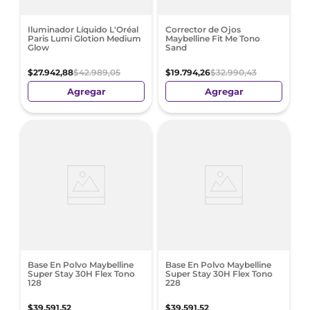
Iluminador Líquido L'Oréal
Corrector de Ojos
Paris Lumi Glotion Medium
Maybelline Fit Me Tono
Glow
Sand
$
27
.
942
,
88
$
42
.
989
,
05
$
19
.
794
,
26
$
32
.
990
,
43
Agregar
Agregar
Base En Polvo Maybelline
Base En Polvo Maybelline
Super Stay 30H Flex Tono
Super Stay 30H Flex Tono
128
228
$
39
.
591
,
52
$
39
.
591
,
52