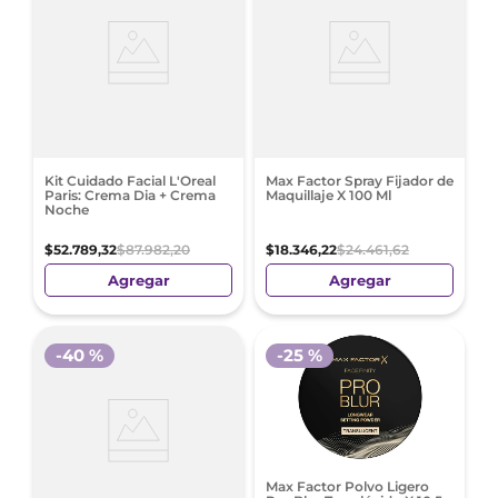
Kit Cuidado Facial L'Oreal
Max Factor Spray Fijador de
Paris: Crema Dia + Crema
Maquillaje X 100 Ml
Noche
$
52
.
789
,
32
$
87
.
982
,
20
$
18
.
346
,
22
$
24
.
461
,
62
Agregar
Agregar
-
40 %
-
25 %
Max Factor Polvo Ligero