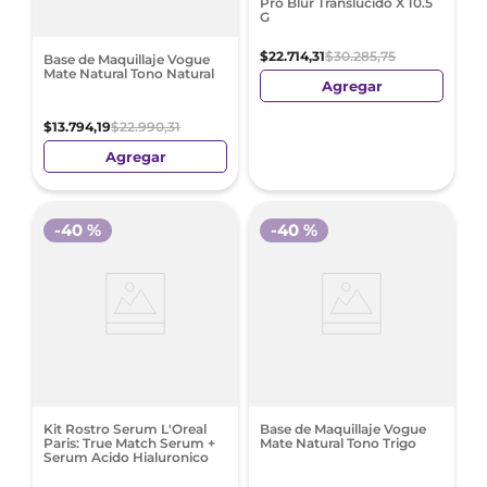
Pro Blur Translúcido X 10.5
G
$
22
.
714
,
31
$
30
.
285
,
75
Base de Maquillaje Vogue
Mate Natural Tono Natural
Agregar
$
13
.
794
,
19
$
22
.
990
,
31
Agregar
-
40 %
-
40 %
Kit Rostro Serum L'Oreal
Base de Maquillaje Vogue
Paris: True Match Serum +
Mate Natural Tono Trigo
Serum Acido Hialuronico