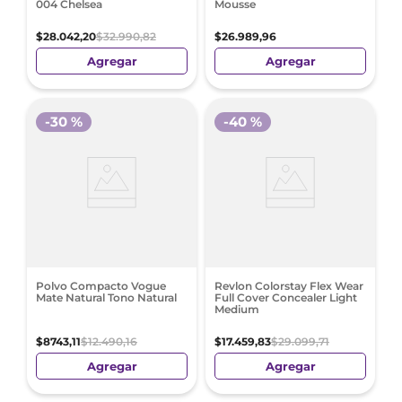
004 Chelsea
Mousse
$
28
.
042
,
20
$
32
.
990
,
82
$
26
.
989
,
96
Agregar
Agregar
-
30 %
-
40 %
Polvo Compacto Vogue
Revlon Colorstay Flex Wear
Mate Natural Tono Natural
Full Cover Concealer Light
Medium
$
8743
,
11
$
12
.
490
,
16
$
17
.
459
,
83
$
29
.
099
,
71
Agregar
Agregar