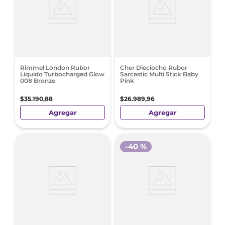
Rimmel London Rubor
Cher Dieciocho Rubor
Líquido Turbocharged Glow
Sarcastic Multi Stick Baby
008 Bronze
Pink
$
35
.
190
,
88
$
26
.
989
,
96
Agregar
Agregar
-
40 %