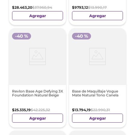
$
28
.
463
,
20
$
37
.
950
,
94
$
9793
,
12
$
13
.
990
,
17
Agregar
Agregar
-
40 %
-
40 %
Revlon Base Age Defying 3X
Base de Maquillaje Vogue
Foundation Natural Beige
Mate Natural Tono Canela
$
25
.
335
,
19
$
42
.
225
,
32
$
13
.
794
,
19
$
22
.
990
,
31
Agregar
Agregar