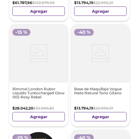
$
61
.
787
,
96
$
102
.
979
,
93
$
13
.
794
,
19
$
22
.
990
,
31
Agregar
Agregar
-
15 %
-
40 %
Rimmel London Rubor
Base de Maquillaje Vogue
Líquido Turbocharged Glow
Mate Natural Tono Gitano
002 Rosy Rebel
$
28
.
042
,
20
$
32
.
990
,
82
$
13
.
794
,
19
$
22
.
990
,
31
Agregar
Agregar
-
25 %
-
40 %