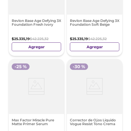
Revlon Base Age Defying 3X
Revlon Base Age Defying 3X
Foundation Fresh Ivory
Foundation Soft Beige
$
25
.
335
,
19
$
42
.
225
,
32
$
25
.
335
,
19
$
42
.
225
,
32
Agregar
Agregar
-
25 %
-
30 %
Max Factor Miracle Pure
Corrector de Ojos Liquido
Matte Primer Serum
Vogue Resist Tono Crema