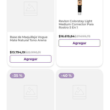
Revlon Colorstay Light
Medium Corrector Para
Rostro 5 En 1
$
16
.
619
,
84
$
27
.
699
,
73
Base de Maquillaje Vogue
Mate Natural Tono Arena
Agregar
$
13
.
794
,
19
$
22
.
990
,
31
Agregar
-
35 %
-
40 %