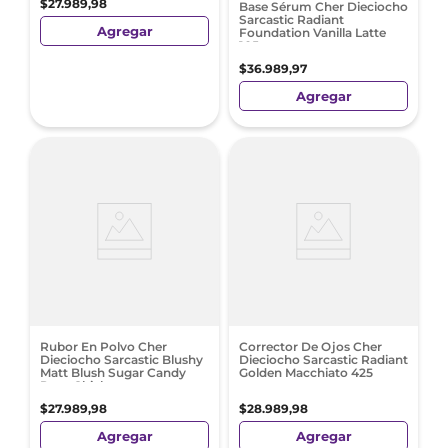
$
27
.
989
,
98
Base Sérum Cher Dieciocho
Sarcastic Radiant
Agregar
Foundation Vanilla Latte
105
$
36
.
989
,
97
Agregar
Rubor En Polvo Cher
Corrector De Ojos Cher
Dieciocho Sarcastic Blushy
Dieciocho Sarcastic Radiant
Matt Blush Sugar Candy
Golden Macchiato 425
Rosa Chicle
$
27
.
989
,
98
$
28
.
989
,
98
Agregar
Agregar