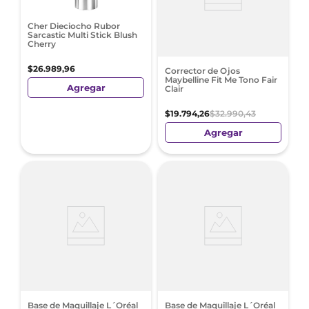
Cher Dieciocho Rubor
Sarcastic Multi Stick Blush
Cherry
$
26
.
989
,
96
Corrector de Ojos
Maybelline Fit Me Tono Fair
Agregar
Clair
$
19
.
794
,
26
$
32
.
990
,
43
Agregar
Base de Maquillaje L´Oréal
Base de Maquillaje L´Oréal