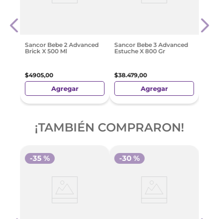
1 X
Sanc
Brick
$
209
Sancor Bebe 2 Advanced
Sancor Bebe 3 Advanced
Brick X 500 Ml
Estuche X 800 Gr
$
4905
,
00
$
38
.
479
,
00
Agregar
Agregar
¡TAMBIÉN COMPRARON!
-
35 %
-
30 %
k
Sanc
Estu