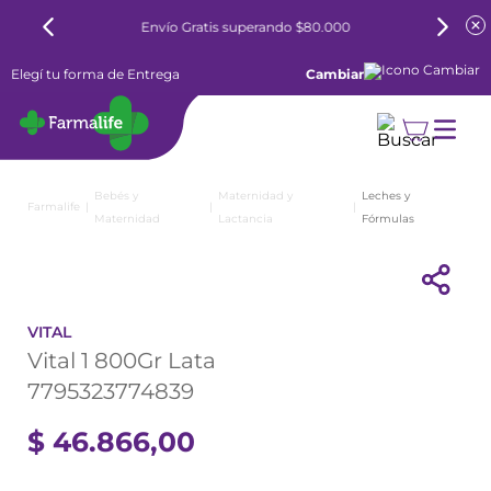
Envío Gratis superando $80.000
Elegí tu forma de Entrega
Cambiar
Bebés y
Maternidad y
Leches y
Maternidad
Lactancia
Fórmulas
VITAL
Vital 1 800Gr Lata
7795323774839
$
46
.
866
,
00