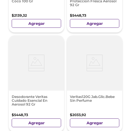
Coco 100 Gr
Proteccion Fresca Aerosol
92 Gr
$
2139
,
32
$
5448
,
73
Agregar
Agregar
Desodorante Veritas
Veritas120G Jab.Glic.Bebe
Cuidado Esencial En
Sin Perfume
Aerosol 92 Gr
$
5448
,
73
$
2033
,
92
Agregar
Agregar