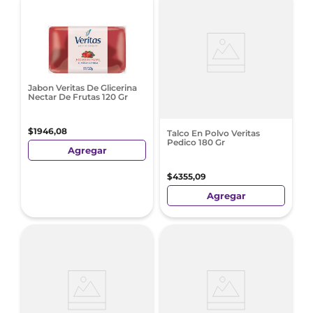
Jabon Veritas De Glicerina
Nectar De Frutas 120 Gr
$
1946
,
08
Talco En Polvo Veritas
Pedico 180 Gr
Agregar
$
4355
,
09
Agregar