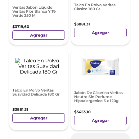
Talco En Polvo Veritas
Veritas Jabón Líquido
Clasico 180 Gr
Veritas Flor Blanca Y Té
Verde 250 Ml
$
3881
,
31
$
3719
,
60
Agregar
Agregar
Talco En Polvo Veritas
Jabón De Glicerina Veritas
Suavidad Delicada 180 Gr
Neutro Sin Perfume
Hipoalergenico 3 x 120g
$
3881
,
31
$
5453
,
10
Agregar
Agregar