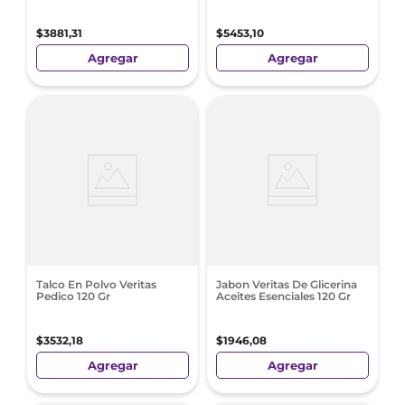
$
3881
,
31
$
5453
,
10
Agregar
Agregar
Talco En Polvo Veritas
Jabon Veritas De Glicerina
Pedico 120 Gr
Aceites Esenciales 120 Gr
$
3532
,
18
$
1946
,
08
Agregar
Agregar