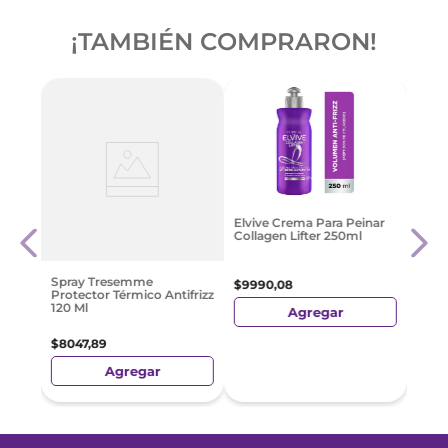
¡TAMBIÉN COMPRARON!
al
Crem
Elvive Crema Para Peinar
a A
Good
Collagen Lifter 250ml
Cont
$
12
.
Spray Tresemme
$
9990
,
08
Protector Térmico Antifrizz
120 Ml
Agregar
$
8047
,
89
Agregar