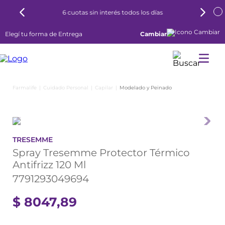
6 cuotas sin interés todos los días
Elegí tu forma de Entrega
Cambiar
Cuidado Personal
Capilar
Modelado y Peinado
TRESEMME
Spray Tresemme Protector Térmico
Antifrizz 120 Ml
7791293049694
$
8047
,
89