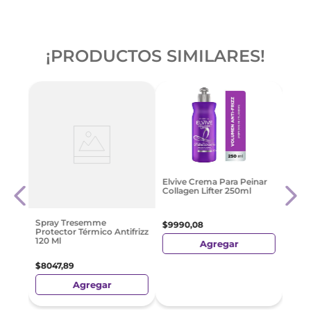
¡PRODUCTOS SIMILARES!
ive
Roby
Elvive Crema Para Peinar
180 
Collagen Lifter 250ml
$
748
Spray Tresemme
$
9990
,
08
Protector Térmico Antifrizz
120 Ml
Agregar
$
8047
,
89
Agregar