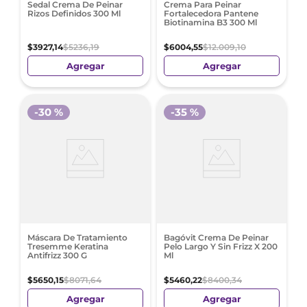
Sedal Crema De Peinar
Crema Para Peinar
Rizos Definidos 300 Ml
Fortalecedora Pantene
Biotinamina B3 300 Ml
$
3927
,
14
$
5236
,
19
$
6004
,
55
$
12
.
009
,
10
Agregar
Agregar
-
30 %
-
35 %
Máscara De Tratamiento
Bagóvit Crema De Peinar
Tresemme Keratina
Pelo Largo Y Sin Frizz X 200
Antifrizz 300 G
Ml
$
5650
,
15
$
8071
,
64
$
5460
,
22
$
8400
,
34
Agregar
Agregar