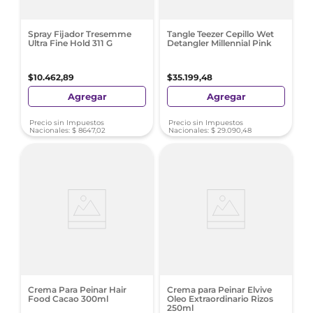
Spray Fijador Tresemme
Tangle Teezer Cepillo Wet
Ultra Fine Hold 311 G
Detangler Millennial Pink
$
10
.
462
,
89
$
35
.
199
,
48
Agregar
Agregar
Precio sin Impuestos
Precio sin Impuestos
Nacionales:
$
8647
,
02
Nacionales:
$
29
.
090
,
48
Crema Para Peinar Hair
Crema para Peinar Elvive
Food Cacao 300ml
Oleo Extraordinario Rizos
250ml