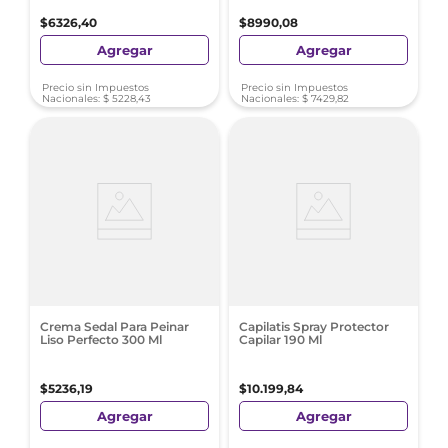
$
6326
,
40
$
8990
,
08
Agregar
Agregar
Precio sin Impuestos
Precio sin Impuestos
Nacionales:
$
5228
,
43
Nacionales:
$
7429
,
82
Crema Sedal Para Peinar
Capilatis Spray Protector
Liso Perfecto 300 Ml
Capilar 190 Ml
$
5236
,
19
$
10
.
199
,
84
Agregar
Agregar