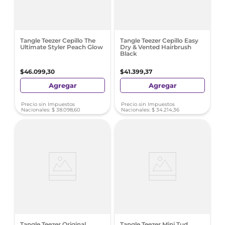
Tangle Teezer Cepillo The
Tangle Teezer Cepillo Easy
Ultimate Styler Peach Glow
Dry & Vented Hairbrush
Black
$
46
.
099
,
30
$
41
.
399
,
37
Agregar
Agregar
Precio sin Impuestos
Precio sin Impuestos
Nacionales:
$
38
.
098
,
60
Nacionales:
$
34
.
214
,
36
Tangle Teezer Original
Tangle Teezer Mini Tud