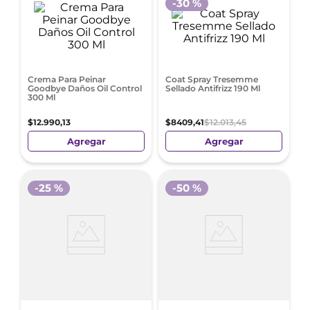
-
30 %
Crema Para Peinar
Coat Spray Tresemme
Goodbye Daños Oil Control
Sellado Antifrizz 190 Ml
300 Ml
$
12
.
990
,
13
$
8409
,
41
$
12
.
013
,
45
Agregar
Agregar
-
25 %
-
50 %