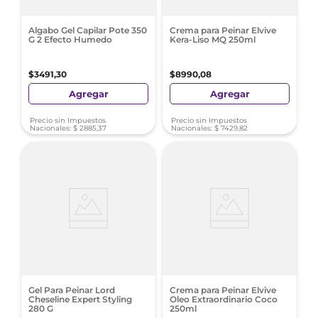
Algabo Gel Capilar Pote 350
Crema para Peinar Elvive
G 2 Efecto Humedo
Kera-Liso MQ 250ml
$
3491
,
30
$
8990
,
08
Agregar
Agregar
Precio sin Impuestos
Precio sin Impuestos
Nacionales:
$
2885
,
37
Nacionales:
$
7429
,
82
Gel Para Peinar Lord
Crema para Peinar Elvive
Cheseline Expert Styling
Oleo Extraordinario Coco
280 G
250ml