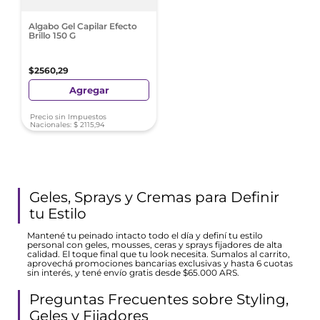
Algabo Gel Capilar Efecto
Brillo 150 G
$
2560
,
29
Agregar
Precio sin Impuestos
Nacionales:
$
2115
,
94
Geles, Sprays y Cremas para Definir
tu Estilo
Mantené tu peinado intacto todo el día y definí tu estilo
personal con geles, mousses, ceras y sprays fijadores de alta
calidad. El toque final que tu look necesita. Sumalos al carrito,
aprovechá promociones bancarias exclusivas y hasta 6 cuotas
sin interés, y tené envío gratis desde $65.000 ARS.
Preguntas Frecuentes sobre Styling,
Geles y Fijadores