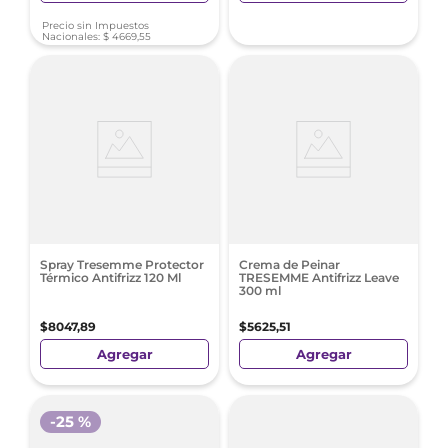
Precio sin Impuestos
Nacionales:
$
4669
,
55
Spray Tresemme Protector
Crema de Peinar
Térmico Antifrizz 120 Ml
TRESEMME Antifrizz Leave
300 ml
$
8047
,
89
$
5625
,
51
Agregar
Agregar
-
25 %