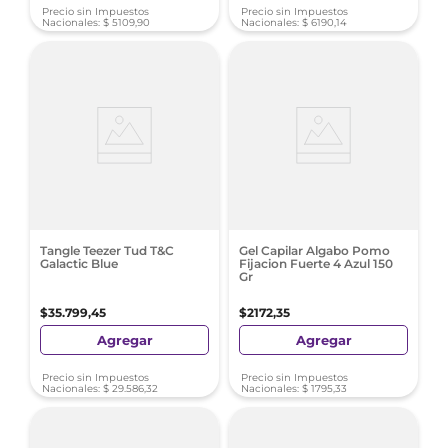
Precio sin Impuestos
Precio sin Impuestos
Nacionales:
$
5109
,
90
Nacionales:
$
6190
,
14
Tangle Teezer Tud T&C
Gel Capilar Algabo Pomo
Galactic Blue
Fijacion Fuerte 4 Azul 150
Gr
$
35
.
799
,
45
$
2172
,
35
Agregar
Agregar
Precio sin Impuestos
Precio sin Impuestos
Nacionales:
$
29
.
586
,
32
Nacionales:
$
1795
,
33