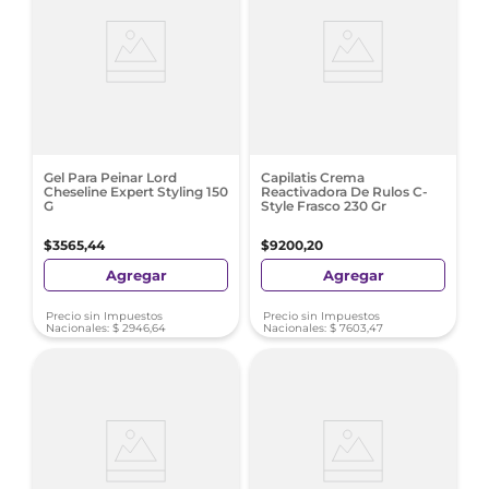
Gel Para Peinar Lord
Capilatis Crema
Cheseline Expert Styling 150
Reactivadora De Rulos C-
G
Style Frasco 230 Gr
$
3565
,
44
$
9200
,
20
Agregar
Agregar
Precio sin Impuestos
Precio sin Impuestos
Nacionales:
$
2946
,
64
Nacionales:
$
7603
,
47