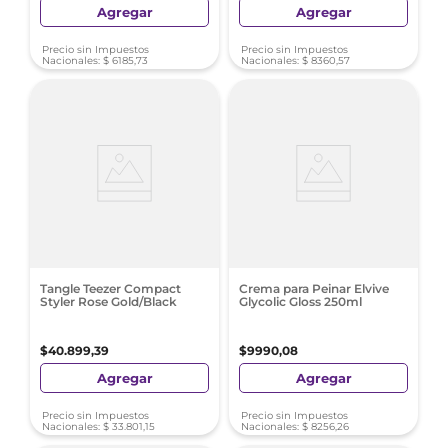
Agregar
Agregar
Precio sin Impuestos
Precio sin Impuestos
Nacionales:
$
6185
,
73
Nacionales:
$
8360
,
57
Tangle Teezer Compact
Crema para Peinar Elvive
Styler Rose Gold/Black
Glycolic Gloss 250ml
$
40
.
899
,
39
$
9990
,
08
Agregar
Agregar
Precio sin Impuestos
Precio sin Impuestos
Nacionales:
$
33
.
801
,
15
Nacionales:
$
8256
,
26