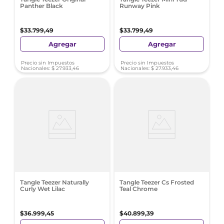
Panther Black
Runway Pink
$
33
.
799
,
49
$
33
.
799
,
49
Agregar
Agregar
Precio sin Impuestos
Precio sin Impuestos
Nacionales:
$
27
.
933
,
46
Nacionales:
$
27
.
933
,
46
Tangle Teezer Naturally
Tangle Teezer Cs Frosted
Curly Wet Lilac
Teal Chrome
$
36
.
999
,
45
$
40
.
899
,
39