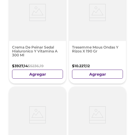
Crema De Peinar Sedal
Tresemme Mous Ondas Y
Hialuronico Y Vitamina A
Rizos X 190 Gr
300 Ml
$
3927
,
14
$
5236
,
19
$
10
.
227
,
12
Agregar
Agregar