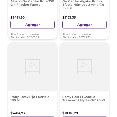
Algabo Gel Capilar Pote 350
Gel Capilar Algabo Pomo
G 4 Fijacion Fuerte
Efecto Húmedo 2 Amarillo
150 Gr
$
3491
,
30
$
2172
,
35
Agregar
Agregar
Precio sin Impuestos
Precio sin Impuestos
Nacionales:
$
2885
,
37
Nacionales:
$
1795
,
33
Roby Spray Fijo Fuerte X
Spray Para El Cabello
180 Ml
Tresemmé Hydra Oil 120 Ml
$
7484
,
73
$
10
.
116
,
29