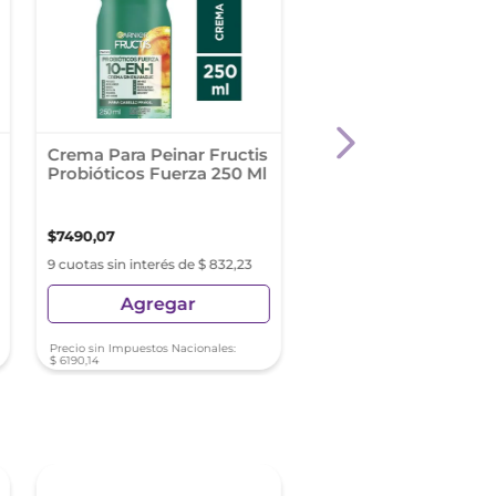
Crema Para Peinar Fructis
Spray Fijador Trese
Probióticos Fuerza 250 Ml
Ultra Fine Hold 311 G
$
7490
,
07
$
10
.
462
,
89
9 cuotas sin interés de $ 832,23
9 cuotas sin interés de $ 11
Agregar
Agregar
Precio sin Impuestos Nacionales:
Precio sin Impuestos Nacionale
$
6190
,
14
$
8647
,
02
-
30 %