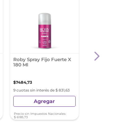
Roby Spray Fijo Fuerte X
Máscara De Tratamie
180 Ml
Tresemme Keratina
Antifrizz 300 G
$
7484
,
73
$
5650
,
15
$
8071
,
64
9 cuotas sin interés de $ 831,63
9 cuotas sin interés de $ 62
Agregar
Agregar
Precio sin Impuestos Nacionales:
Precio sin Impuestos Nacionale
$
6185
,
73
$
4669
,
55