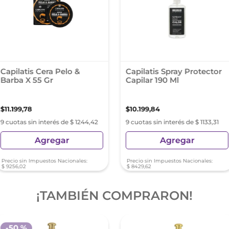
Capilatis Cera Pelo &
Capilatis Spray Protector
Barba X 55 Gr
Capilar 190 Ml
$
11
.
199
,
78
$
10
.
199
,
84
9 cuotas sin interés de $ 1244,42
9 cuotas sin interés de $ 1133,31
Agregar
Agregar
Precio sin Impuestos Nacionales:
Precio sin Impuestos Nacionales:
$
9256
,
02
$
8429
,
62
¡TAMBIÉN COMPRARON!
-
50 %