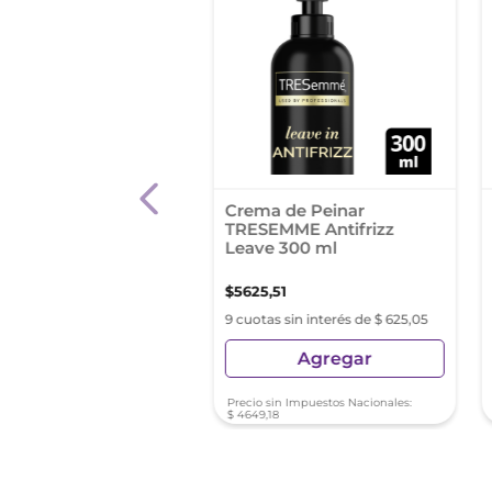
o Gel Capilar
Crema de Peinar
ium Titanium 150 Gr
TRESEMME Antifrizz
Leave 300 ml
0
,
29
$
5625
,
51
as sin interés de $ 284,47
9 cuotas sin interés de $ 625,05
Agregar
Agregar
sin Impuestos Nacionales:
Precio sin Impuestos Nacionales:
4
$
4649
,
18