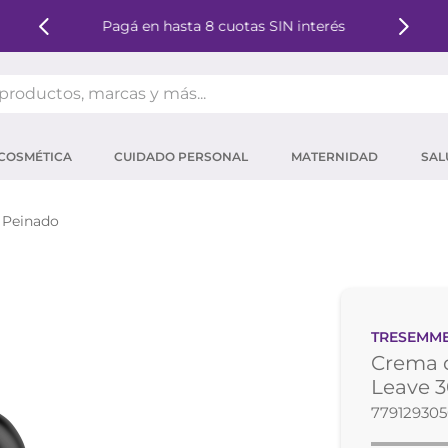
Pagá en hasta 8 cuotas SIN interés
oductos, marcas y más...
OS MÁS BUSCADOS
COSMÉTICA
CUIDADO PERSONAL
MATERNIDAD
SAL
ector solar
um
 Peinado
tina
mpoo
eina
TRESEMM
 micelar
Crema 
ector
Leave 
77912930
ara pestañas