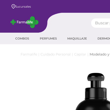
Envío GRATIS a todo el país desde $80.000
Sucursales
Buscar pr
TÉRMIN
COMBOS
PERFUMES
MAQUILLAJE
DERMO
prot
ser
Cuidado Personal
Capilar
Modelado y
crea
sha
prot
agua
corr
másc