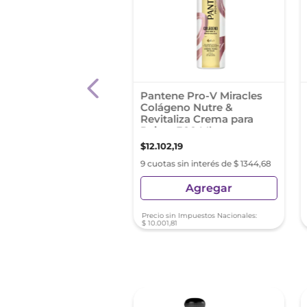
 para Peinar Elvive
Pantene Pro-V Miracles
Extraordinario Coco
Colágeno Nutre &
l
Revitaliza Crema para
Peinar 300 Ml
0
,
08
$
12
.
102
,
19
as sin interés de $ 998,89
9 cuotas sin interés de $ 1344,68
Agregar
Agregar
sin Impuestos Nacionales:
Precio sin Impuestos Nacionales:
82
$
10
.
001
,
81