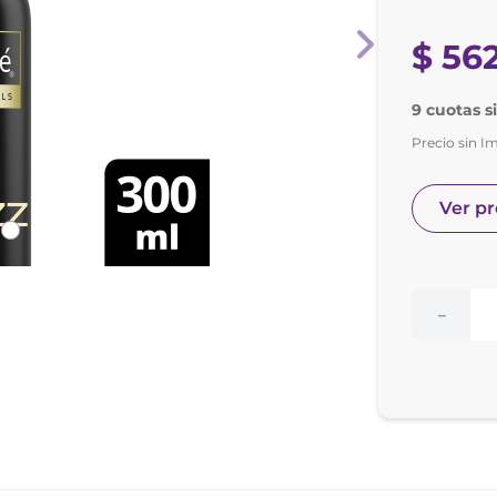
nol
e posay
$
56
9 cuotas s
Precio sin I
Ver p
－