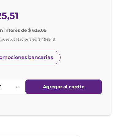
25
,
51
in interés de $ 625,05
mpuestos Nacionales:
$
4649
,
18
romociones bancarias
Agregar al carrito
＋