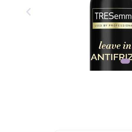
reti
roch