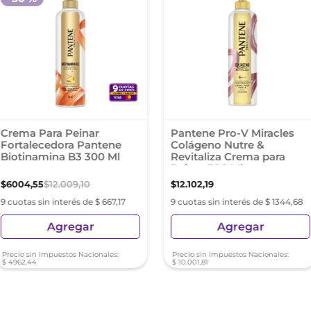
Crema Para Peinar
Pantene Pro-V Miracles
Fortalecedora Pantene
Colágeno Nutre &
Biotinamina B3 300 Ml
Revitaliza Crema para
Peinar 300 Ml
$
6004
,
55
$
12
.
009
,
10
$
12
.
102
,
19
9 cuotas sin interés de $ 667,17
9 cuotas sin interés de $ 1344,68
Agregar
Agregar
Precio sin Impuestos Nacionales:
Precio sin Impuestos Nacionales:
$
4962
,
44
$
10
.
001
,
81