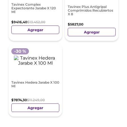
Tavinex Complex
Tavinex Plus Antigripal
Expectorante Jarabe X 120
Comprimidos Recubiertos
Ml
X 8
$
9416
,
40
$
13
.
452
,
00
$
5827
,
00
Agregar
Agregar
-
30 %
Tavinex Hedera Jarabe X 100
Ml
$
7874
,
30
$
11
.
249
,
00
Agregar