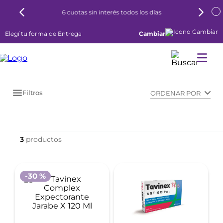
6 cuotas sin interés todos los días
Elegí tu forma de Entrega
Cambiar
Filtros
ORDENAR POR
3
-
30 %