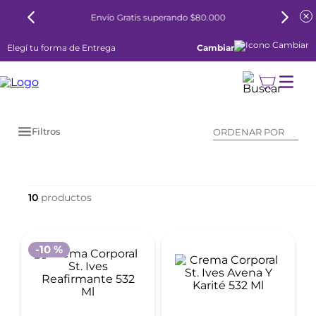
Envío Gratis superando $80.000
Elegí tu forma de Entrega
Cambiar
Filtros
ORDENAR POR
10
-
10 %