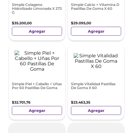
Simple Colageno
Simple Calcio + Vitamina D
Hidrolizado Limonada X 273
Pastillas De Goma X 60
G
$
35
.
200
,
00
$
29
.
095
,
00
Agregar
Agregar
Simple Piel + Cabello + Uñas
Simple Vitalidad Pastillas
Por 60 Pastillas De Goma
De Goma X 60
$
32
.
701
,
76
$
23
.
463
,
35
Agregar
Agregar