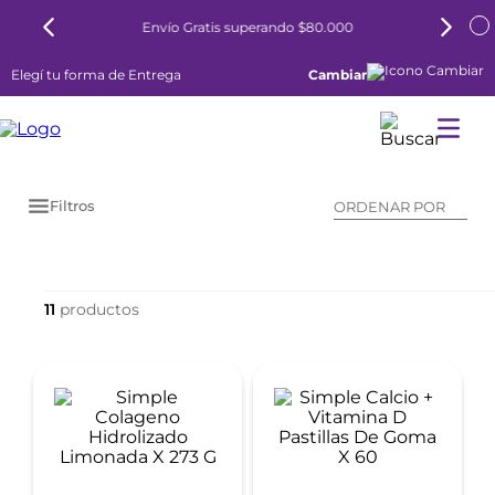
Envío Gratis superando $80.000
Elegí tu forma de Entrega
Cambiar
Filtros
ORDENAR POR
11